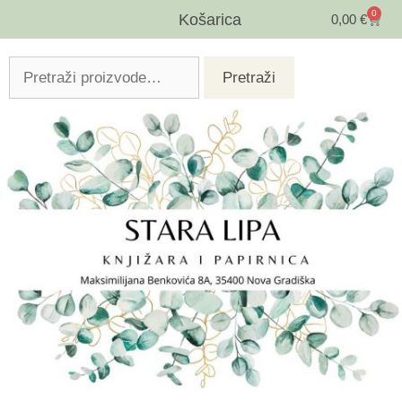
0
Košarica
0,00
€
Pretraži