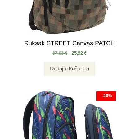
Ruksak STREET Canvas PATCH
37,03
€
25,92
€
Dodaj u košaricu
- 20%