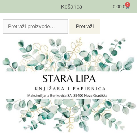
0
Košarica
0,00
€
Pretraži