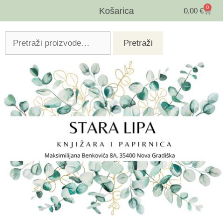
0
Košarica
0,00
€
Pretraži