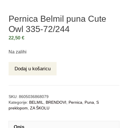
Pernica Belmil puna Cute
Owl 335-72/244
22,50
€
Na zalihi
Dodaj u košaricu
SKU:
8605036868079
Kategorije:
BELMIL
,
BRENDOVI
,
Pernica
,
Puna
,
S
preklopom
,
ZA ŠKOLU
Opis