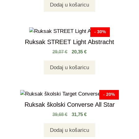
Dodaj u košaricu
- 30%
Ruksak STREET Light Abstracht
29,07
€
20,35
€
Dodaj u košaricu
- 20%
Ruksak školski Converse All Star
39,68
€
31,75
€
Dodaj u košaricu