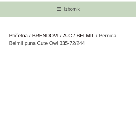
Izbornik
Početna
/
BRENDOVI
/
A-C
/
BELMIL
/ Pernica
Belmil puna Cute Owl 335-72/244