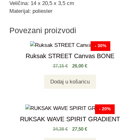
Veličina: 14 x 20,5 x 3,5 cm
Materijal: poliester
Povezani proizvodi
- 30%
Ruksak STREET Canvas BONE
37,15
€
26,00
€
Dodaj u košaricu
- 20%
RUKSAK WAVE SPIRIT GRADIENT
34,38
€
27,50
€