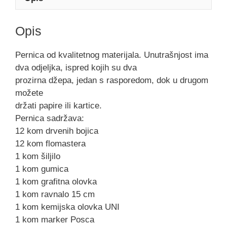
Opis
Pernica od kvalitetnog materijala. Unutrašnjost ima
dva odjeljka, ispred kojih su dva
prozirna džepa, jedan s rasporedom, dok u drugom
možete
držati papire ili kartice.
Pernica sadržava:
12 kom drvenih bojica
12 kom flomastera
1 kom šiljilo
1 kom gumica
1 kom grafitna olovka
1 kom ravnalo 15 cm
1 kom kemijska olovka UNI
1 kom marker Posca