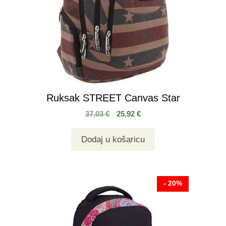
Ruksak STREET Canvas Star
37,03
€
25,92
€
Dodaj u košaricu
- 20%