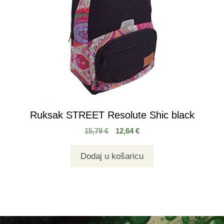
Ruksak STREET Resolute Shic black
15,79
€
12,64
€
Dodaj u košaricu