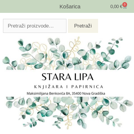
0
Košarica
0,00
€
Pretraži