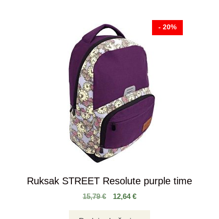
- 20%
Ruksak STREET Resolute purple time
15,79
€
12,64
€