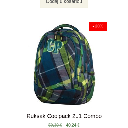
Dodaj u košaricu
- 20%
Ruksak Coolpack 2u1 Combo
50,30
€
40,24
€