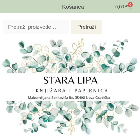
0
Košarica
0,00
€
Pretraži