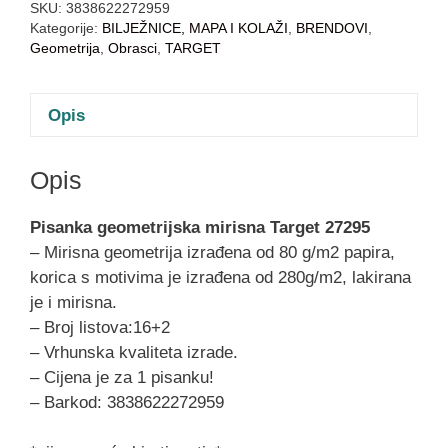
SKU:
3838622272959
Kategorije:
BILJEŽNICE, MAPA I KOLAŽI
,
BRENDOVI
,
Geometrija
,
Obrasci
,
TARGET
Opis
Opis
Pisanka geometrijska mirisna Target 27295
– Mirisna geometrija izrađena od 80 g/m2 papira,
korica s motivima je izrađena od 280g/m2, lakirana
je i mirisna.
– Broj listova:16+2
– Vrhunska kvaliteta izrade.
– Cijena je za 1 pisanku!
– Barkod: 3838622272959