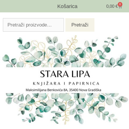
0
Košarica
0,00
€
Pretraži