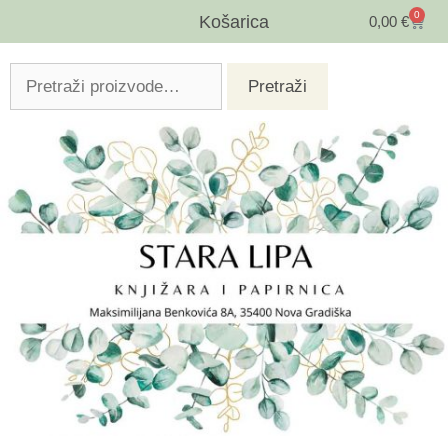
0
Košarica
0,00
€
Pretraži