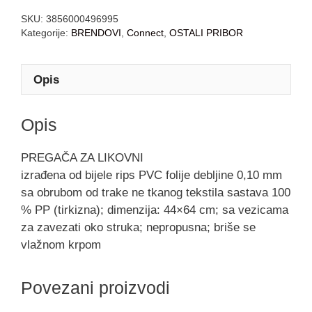
SKU:
3856000496995
Kategorije:
BRENDOVI
,
Connect
,
OSTALI PRIBOR
Opis
Opis
PREGAČA ZA LIKOVNI
izrađena od bijele rips PVC folije debljine 0,10 mm
sa obrubom od trake ne tkanog tekstila sastava 100
% PP (tirkizna); dimenzija: 44×64 cm; sa vezicama
za zavezati oko struka; nepropusna; briše se
vlažnom krpom
Povezani proizvodi