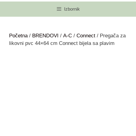
Izbornik
Početna
/
BRENDOVI
/
A-C
/
Connect
/ Pregača za
likovni pvc 44×64 cm Connect bijela sa plavim