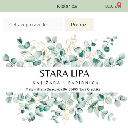
0
Košarica
0,00
€
Pretraži