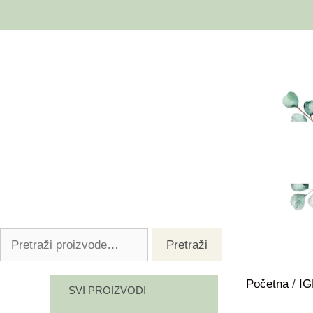
Pretraži
Početna
/
I
SVI PROIZVODI