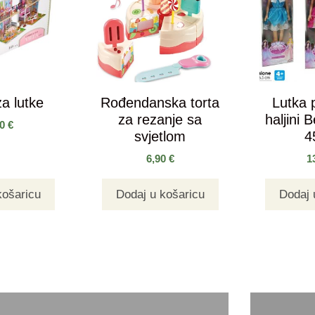
a lutke
Rođendanska torta
Lutka 
za rezanje sa
haljini 
90
€
svjetlom
4
6,90
€
1
košaricu
Dodaj u košaricu
Dodaj 