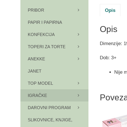
Opis
PRIBOR
PAPIR I PAPIRNA
Opis
KONFEKCIJA
Dimenzije: 1
TOPERI ZA TORTE
Dob: 3+
ANEKKE
JANET
Nije m
TOP MODEL
Poveza
IGRAČKE
DAROVNI PROGRAM
SLIKOVNICE, KNJIGE,