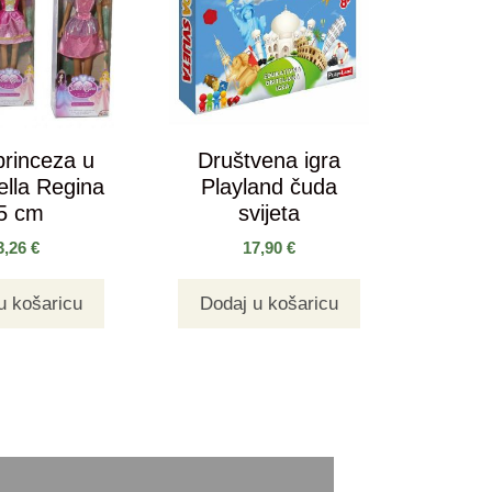
princeza u
Društvena igra
Bella Regina
Playland čuda
5 cm
svijeta
3,26
€
17,90
€
u košaricu
Dodaj u košaricu