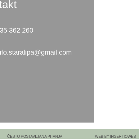
takt
35 362 260
nfo.staralipa@gmail.com
ČESTO POSTAVLJANA PITANJA
WEB BY INSERTIOWEB