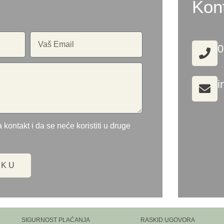
Kon
0
i
 kontakt i da se neće koristiti u druge
UKU
SIGURNOST PLAĆANJA
RASKID UGOVORA