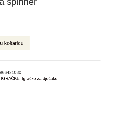
a spinner
u košaricu
966421030
:
IGRAČKE
,
Igračke za dječake