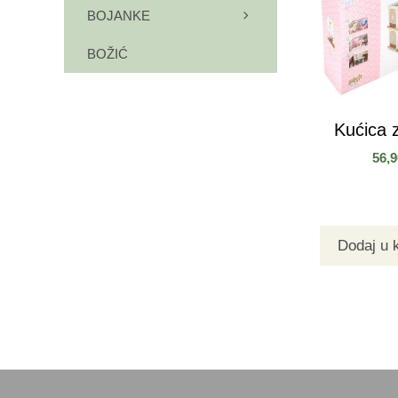
BOJANKE
BOŽIĆ
Kućica z
56,
Dodaj u 