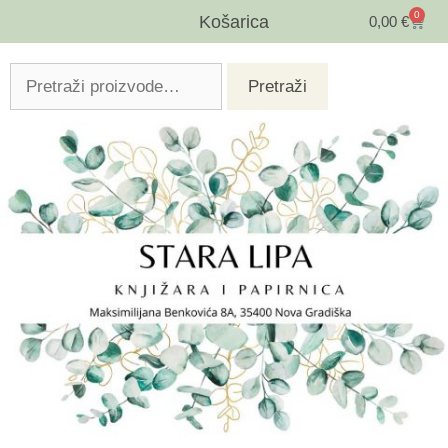
0
Košarica
0,00
€
Pretraži