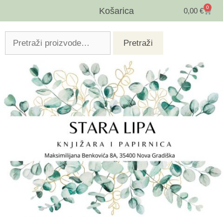
0
Košarica
0,00
€
Pretraži