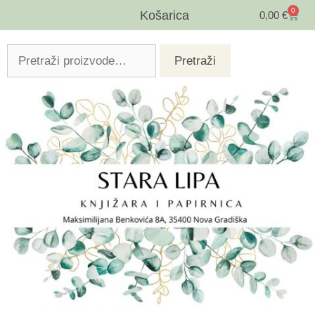
0
Košarica
0,00
€
Pretraži