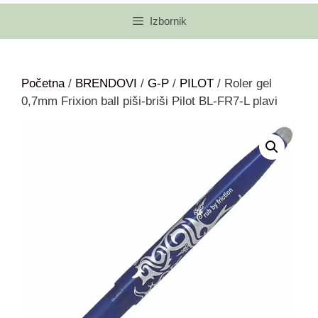
Izbornik
Početna
/
BRENDOVI
/
G-P
/
PILOT
/ Roler gel
0,7mm Frixion ball piši-briši Pilot BL-FR7-L plavi