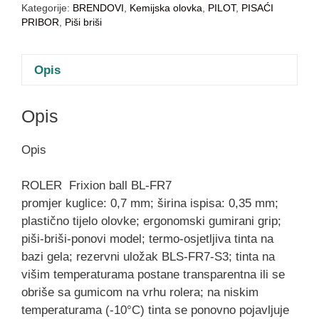
Kategorije:
BRENDOVI
,
Kemijska olovka
,
PILOT
,
PISAĆI
PRIBOR
,
Piši briši
Opis
Opis
Opis
ROLER
Frixion ball BL-FR7
promjer kuglice: 0,7 mm; širina ispisa: 0,35 mm;
plastično tijelo olovke; ergonomski gumirani grip;
piši-briši-ponovi model; termo-osjetljiva tinta na
bazi gela; rezervni uložak BLS-FR7-S3; tinta na
višim temperaturama postane transparentna ili se
obriše sa gumicom na vrhu rolera; na niskim
temperaturama (-10°C) tinta se ponovno pojavljuje