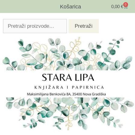
0
Košarica
0,00
€
Pretraži