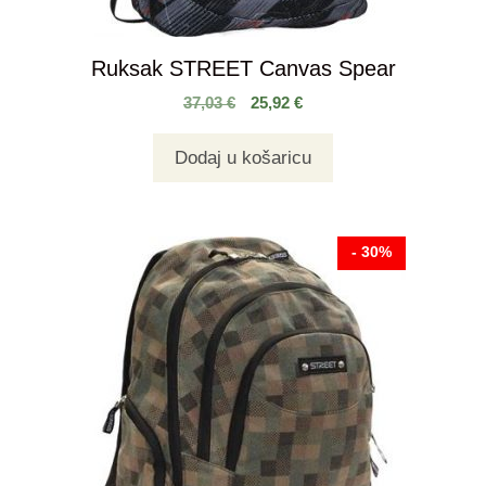
Ruksak STREET Canvas Spear
37,03
€
25,92
€
Dodaj u košaricu
- 30%