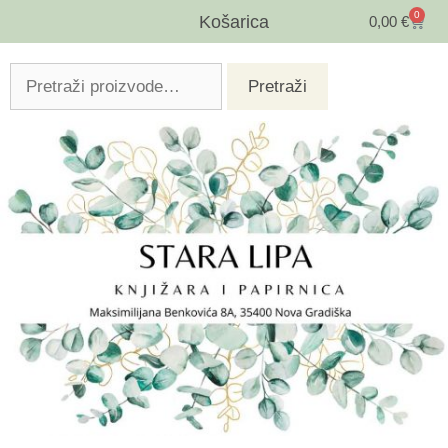
0
Košarica
0,00
€
Pretraži