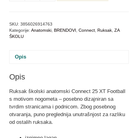
SKU:
3856026914763
Kategorije:
Anatomski
,
BRENDOVI
,
Connect
,
Ruksak
,
ZA
ŠKOLU
Opis
Opis
Ruksak školski anatomski Connect 25 XT Football
s motivom nogometa – posebno dizajniran sa
tvrdim stranicama i podnicom. Zbog posebnog
otvaranja, puno preglednija unutrašnjost za razliku
od ostalih ruksaka.
iznimno lagan