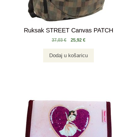
Ruksak STREET Canvas PATCH
37,03
€
25,92
€
Dodaj u košaricu