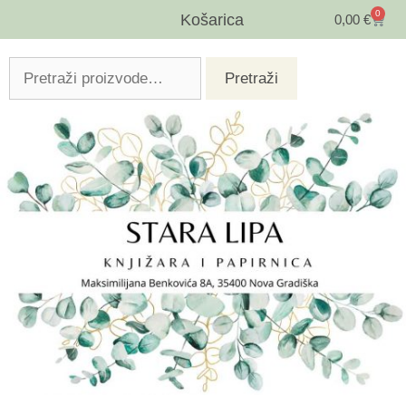
0
Košarica
0,00
€
Pretraži