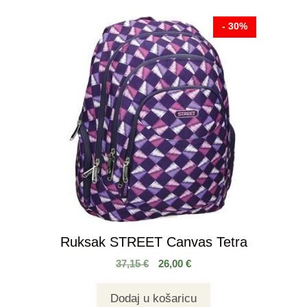
- 30%
Ruksak STREET Canvas Tetra
37,15
€
26,00
€
Dodaj u košaricu