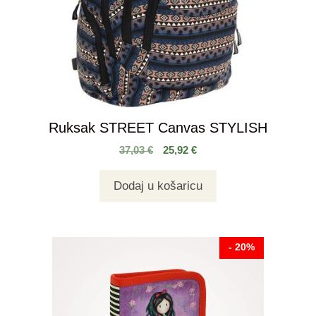
Ruksak STREET Canvas STYLISH
37,03
€
25,92
€
Dodaj u košaricu
- 20%