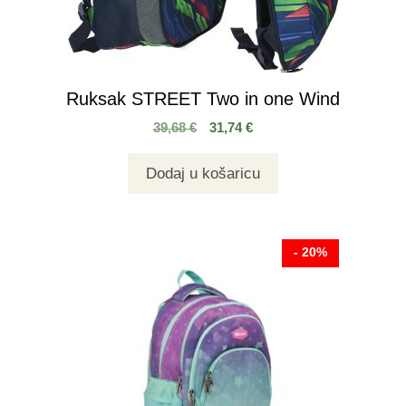
Ruksak STREET Two in one Wind
39,68
€
31,74
€
Dodaj u košaricu
- 20%