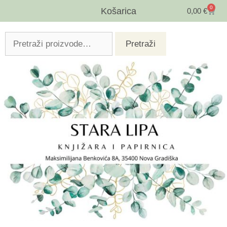
0
Košarica
0,00
€
Pretraži