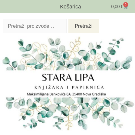
0
Košarica
0,00
€
Pretraži