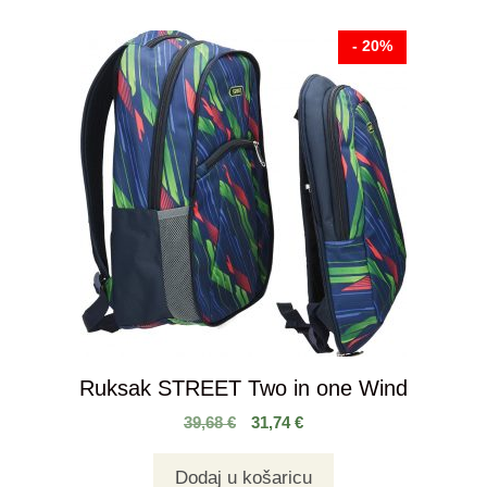
- 20%
Ruksak STREET Two in one Wind
39,68
€
31,74
€
Dodaj u košaricu