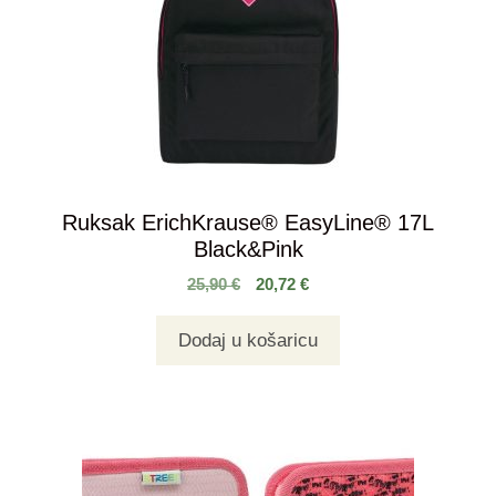
Ruksak ErichKrause® EasyLine® 17L
Black&Pink
25,90
€
20,72
€
Dodaj u košaricu