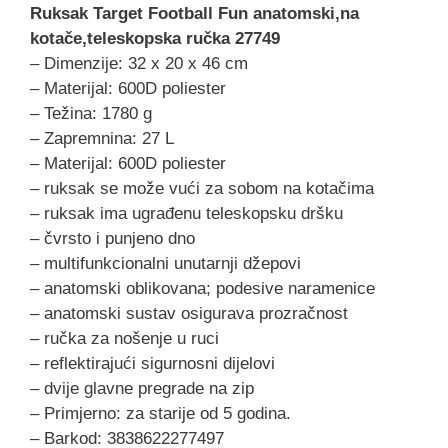
Ruksak Target Football Fun anatomski,na
kotače,teleskopska ručka 27749
– Dimenzije: 32 x 20 x 46 cm
– Materijal: 600D poliester
– Težina: 1780 g
– Zapremnina: 27 L
– Materijal: 600D poliester
– ruksak se može vući za sobom na kotačima
– ruksak ima ugrađenu teleskopsku dršku
– čvrsto i punjeno dno
– multifunkcionalni unutarnji džepovi
– anatomski oblikovana; podesive naramenice
– anatomski sustav osigurava prozračnost
– ručka za nošenje u ruci
– reflektirajući sigurnosni dijelovi
– dvije glavne pregrade na zip
– Primjerno: za starije od 5 godina.
– Barkod: 3838622277497