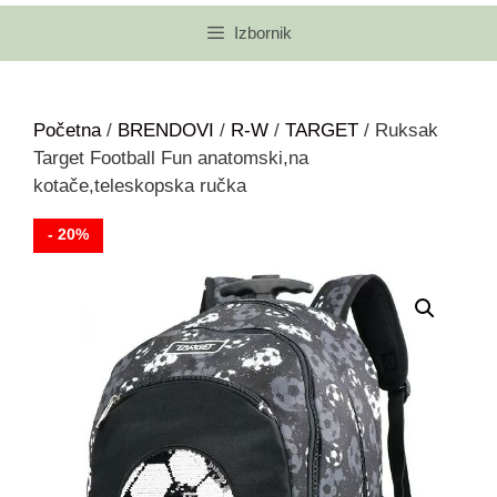
Izbornik
Početna
/
BRENDOVI
/
R-W
/
TARGET
/ Ruksak
Target Football Fun anatomski,na
kotače,teleskopska ručka
- 20%