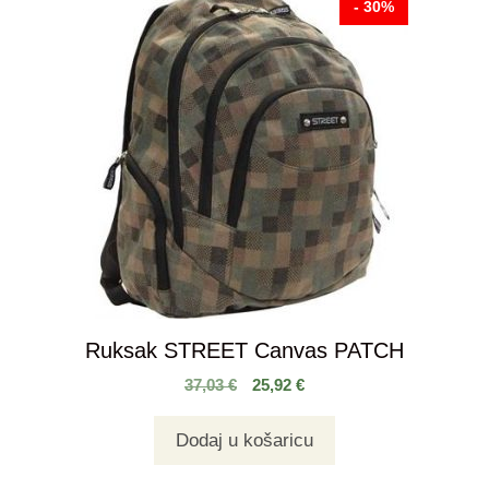
- 30%
Ruksak STREET Canvas PATCH
37,03
€
25,92
€
Dodaj u košaricu