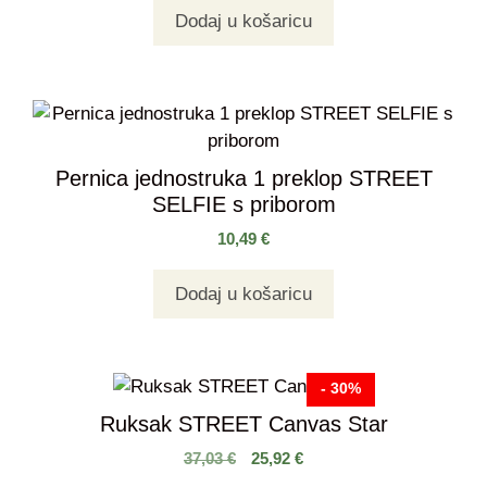
Dodaj u košaricu
Pernica jednostruka 1 preklop STREET
SELFIE s priborom
10,49
€
Dodaj u košaricu
- 30%
Ruksak STREET Canvas Star
37,03
€
25,92
€