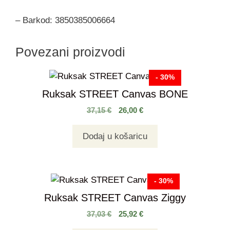
– Barkod: 3850385006664
Povezani proizvodi
- 30%
Ruksak STREET Canvas BONE
37,15
€
26,00
€
Dodaj u košaricu
- 30%
Ruksak STREET Canvas Ziggy
37,03
€
25,92
€