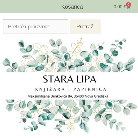
0
Košarica
0,00
€
Pretraži