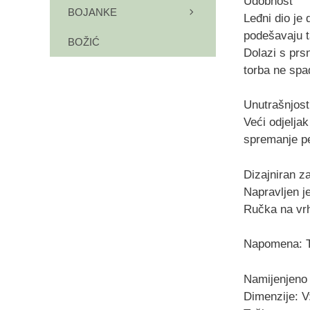
Udobnost
BOJANKE
Leđni dio je
podešavaju t
BOŽIĆ
Dolazi s prs
torba ne spa
Unutrašnjost
Veći odjeljak
spremanje per
Dizajniran z
Napravljen je
Ručka na vrhu
Napomena: To
Namijenjeno 
Dimenzije: V