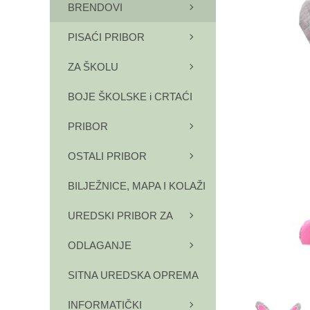
BRENDOVI
PISAĆI PRIBOR
ZA ŠKOLU
BOJE ŠKOLSKE i CRTAĆI
PRIBOR
OSTALI PRIBOR
BILJEŽNICE, MAPA I KOLAŽI
UREDSKI PRIBOR ZA
ODLAGANJE
SITNA UREDSKA OPREMA
INFORMATIČKI