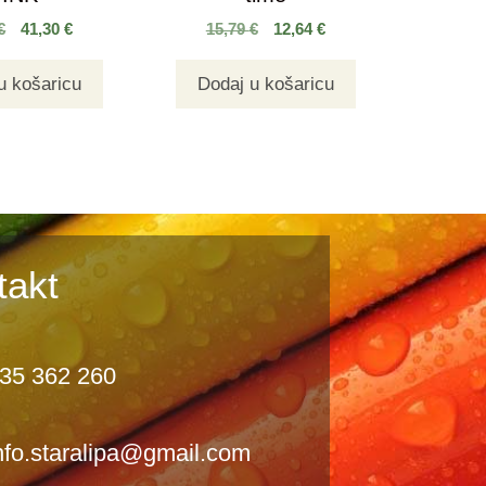
€
41,30
€
15,79
€
12,64
€
u košaricu
Dodaj u košaricu
takt
35 362 260
nfo.staralipa@gmail.com