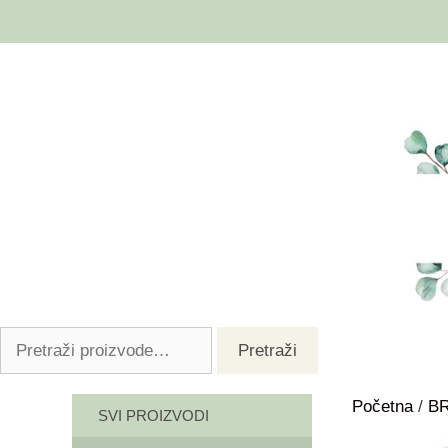
Pretraži
Početna
/
B
SVI PROIZVODI