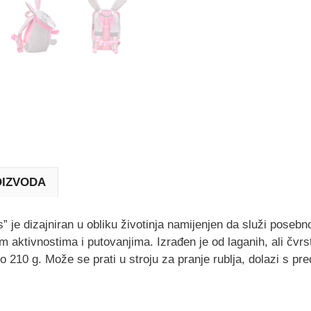
OIZVODA
” je dizajniran u obliku životinja namijenjen da služi posebn
 aktivnostima i putovanjima. Izrađen je od laganih, ali čvr
o 210 g. Može se prati u stroju za pranje rublja, dolazi s p