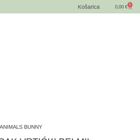
0
Košarica
0,00
€
I ANIMALS BUNNY