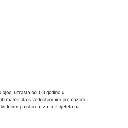
o djeci uzrasta od 1-3 godine u
stih materijala s vodootpornim premazom i
redviđenim prostorom za ime djeteta na