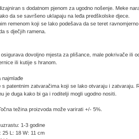
 dizajniran s dodatnom pjenom za ugodno nošenje. Meke nara
ako da se savršeno uklapaju na leđa predškolske djece.
nim remenom koji se lako podešava da se teret ravnomjerno 
da s dječjih ramena.
 osigurava dovoljno mjesta za plišance, male pokrivače ili od
nice ili kutije s hranom.
a najmlađe
 s patentnim zatvaračima koji se lako otvaraju i zatvaraju. R
 je duga kako bi ga i roditelji mogli ugodno nositi.
čna težina proizvoda može varirati +/- 5%.
uzrastu: 1-3 godine
: 25 L: 18 W: 11 cm