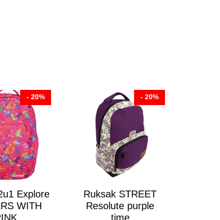
- 20%
- 20%
2u1 Explore
Ruksak STREET
ERS WITH
Resolute purple
PINK
time