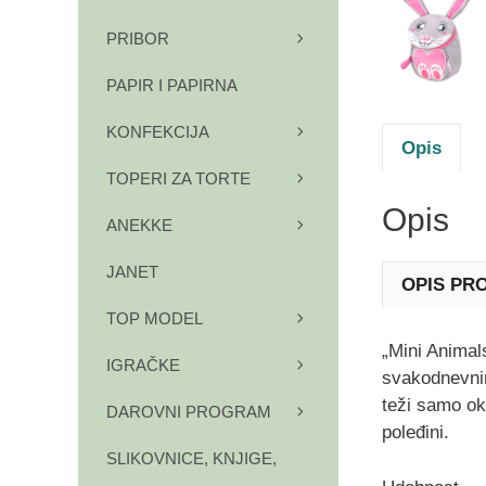
PRIBOR
PAPIR I PAPIRNA
KONFEKCIJA
Opis
TOPERI ZA TORTE
Opis
ANEKKE
JANET
OPIS PR
TOP MODEL
„Mini Animals
IGRAČKE
svakodnevnim
teži samo ok
DAROVNI PROGRAM
poleđini.
SLIKOVNICE, KNJIGE,