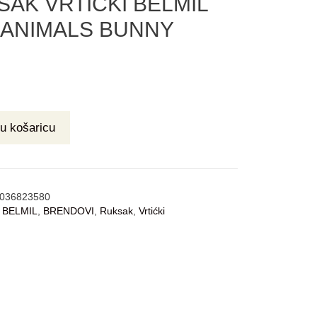
SAK VRTIĆKI BELMIL
I ANIMALS BUNNY
u košaricu
036823580
:
BELMIL
,
BRENDOVI
,
Ruksak
,
Vrtićki