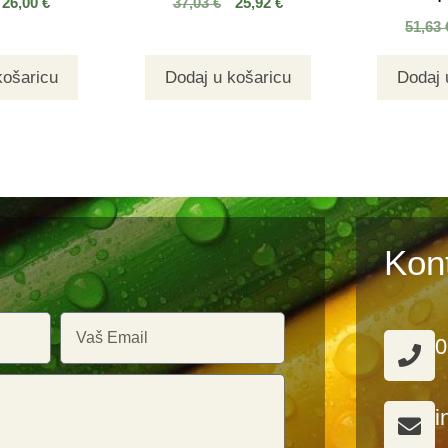
26,00
€
37,03
€
25,92
€
51,63
košaricu
Dodaj u košaricu
Dodaj 
Kon
0
i