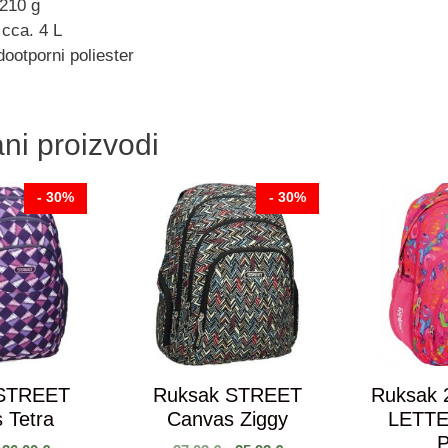
 210 g
cca. 4 L
dootporni poliester
ni proizvodi
- 30%
- 30%
 STREET
Ruksak STREET
Ruksak 
 Tetra
Canvas Ziggy
LETT