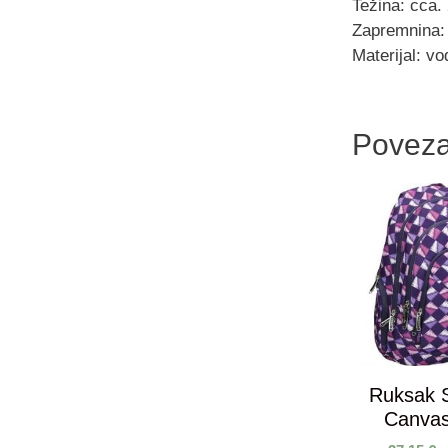
Težina: cca.
Zapremnina: 
Materijal: vo
Poveza
Ruksak
Canvas