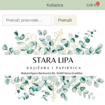
0
Košarica
0,00
€
Pretraži