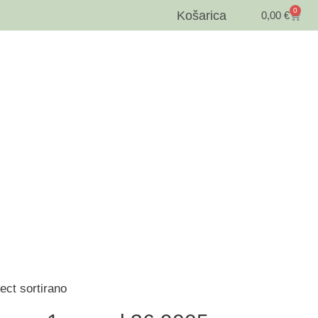
0
Košarica
0,00
€
ect sortirano