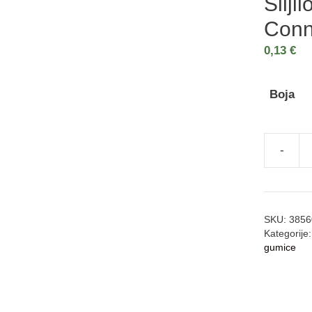
Šilji
Conn
0,13
€
Boja
SKU:
3856
Kategorije
gumice