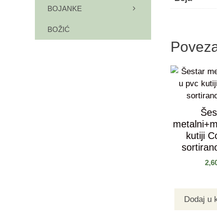
BOJANKE
BOŽIĆ
Poveza
Šes
metalni+m
kutiji 
sortirano
2,6
Dodaj u 