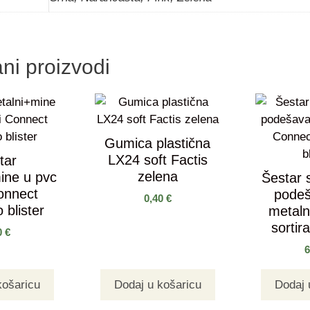
ni proizvodi
Gumica plastična
LX24 soft Factis
tar
zelena
ine u pvc
Šestar 
Connect
pode
0,40
€
 blister
metaln
sortir
0
€
košaricu
Dodaj u košaricu
Dodaj 