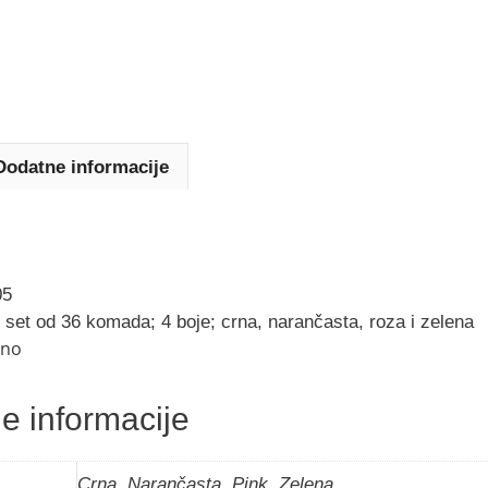
Dodatne informacije
05
 set od 36 komada; 4 boje; crna, narančasta, roza i zelena
ano
e informacije
Crna, Narančasta, Pink, Zelena