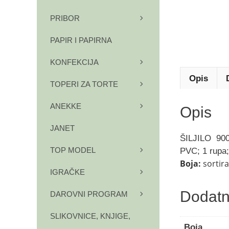
PRIBOR
PAPIR I PAPIRNA
KONFEKCIJA
Opis
TOPERI ZA TORTE
ANEKKE
Opis
JANET
ŠILJILO
90
TOP MODEL
PVC; 1 rupa;
Boja:
sortir
IGRAČKE
Dodatn
DAROVNI PROGRAM
SLIKOVNICE, KNJIGE,
Boja