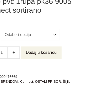
lo pvc 1rupa pk36 9005
ect sortirano
Dodaj u košaricu
000476669
:
BRENDOVI
,
Connect
,
OSTALI PRIBOR
,
Šiljilo i