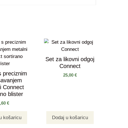
Set za likovni odgoj
Connect
s preciznim
25,00
€
šavanjem
i Connect
ano blister
6,60
€
u košaricu
Dodaj u košaricu