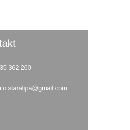
takt
35 362 260
nfo.staralipa@gmail.com