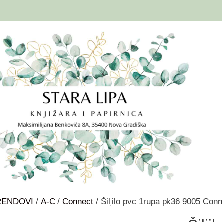
RENDOVI
/
A-C
/
Connect
/ Šiljilo pvc 1rupa pk36 9005 Conn