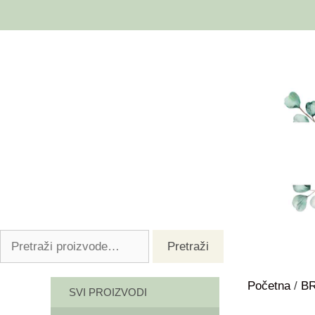
Pretraži
Početna
/
B
SVI PROIZVODI