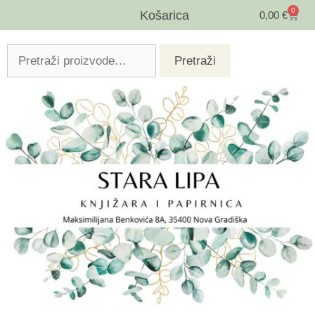
0
Košarica
0,00
€
Pretraži