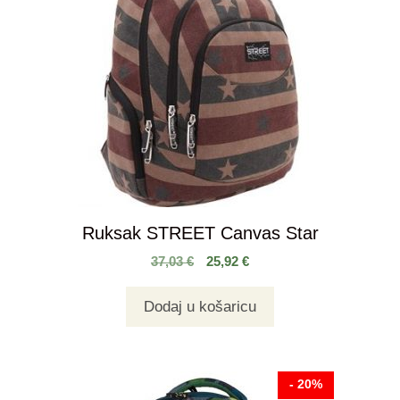
Ruksak STREET Canvas Star
37,03
€
25,92
€
Dodaj u košaricu
- 20%