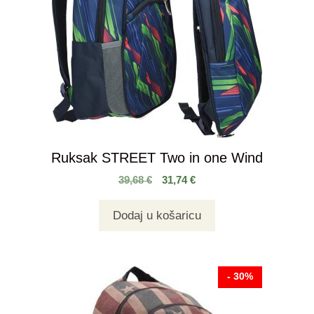
Ruksak STREET Two in one Wind
39,68
€
31,74
€
Dodaj u košaricu
- 30%