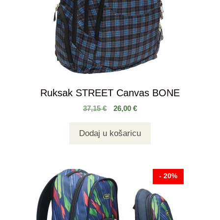
Ruksak STREET Canvas BONE
37,15
€
26,00
€
Dodaj u košaricu
- 20%