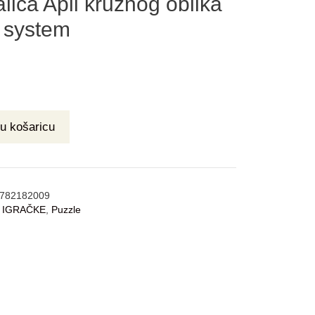
lica Apli kružnog oblika
r system
u košaricu
782182009
:
IGRAČKE
,
Puzzle