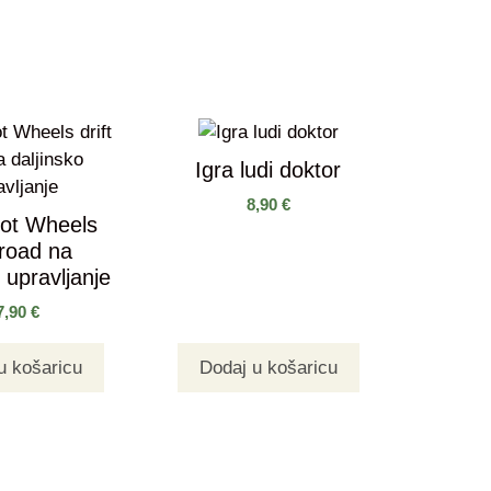
Igra ludi doktor
8,90
€
Hot Wheels
 road na
 upravljanje
7,90
€
u košaricu
Dodaj u košaricu