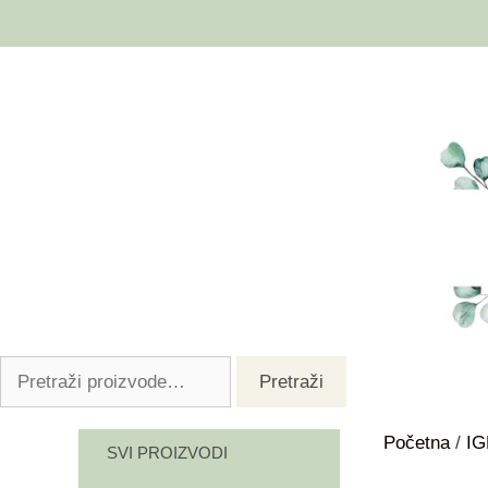
Pretraži
Početna
/
I
SVI PROIZVODI