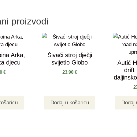
ni proizvodi
ina Arka,
Šivaći stroj dječji
za djecu
svijetlo Globo
Autić 
drift
90
€
23,90
€
daljinsko
2
košaricu
Dodaj u košaricu
Dodaj 