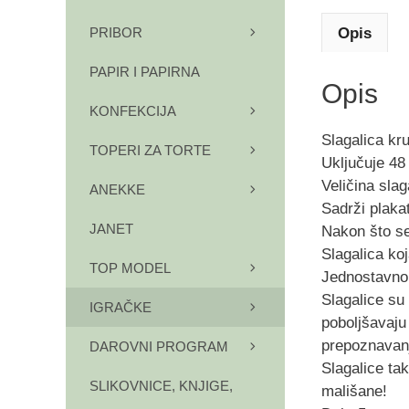
Opis
PRIBOR
PAPIR I PAPIRNA
Opis
KONFEKCIJA
Slagalica kr
TOPERI ZA TORTE
Uključuje 48 
Veličina slag
ANEKKE
Sadrži plakat
JANET
Nakon što se
Slagalica ko
TOP MODEL
Jednostavno r
Slagalice su 
IGRAČKE
poboljšavaju
prepoznavanje
DAROVNI PROGRAM
Slagalice ta
SLIKOVNICE, KNJIGE,
mališane!