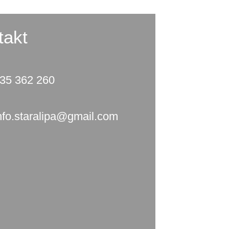
takt
35 362 260
nfo.staralipa@gmail.com