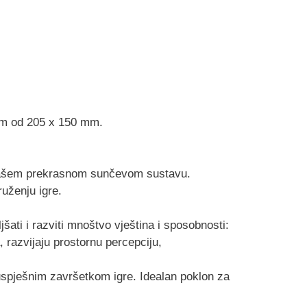
čkom od 205 x 150 mm.
 u našem prekrasnom sunčevom sustavu.
uženju igre.
šati i razviti mnoštvo vještina i sposobnosti:
 razvijaju prostornu percepciju,
uspješnim završetkom igre. Idealan poklon za