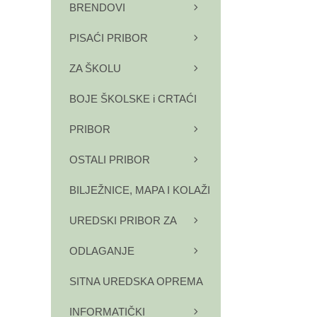
BRENDOVI
PISAĆI PRIBOR
ZA ŠKOLU
BOJE ŠKOLSKE i CRTAĆI
PRIBOR
OSTALI PRIBOR
BILJEŽNICE, MAPA I KOLAŽI
UREDSKI PRIBOR ZA
ODLAGANJE
SITNA UREDSKA OPREMA
INFORMATIČKI