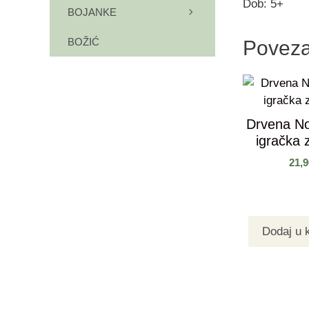
Dob: 5+
BOJANKE
BOŽIĆ
Poveza
Drvena No
igračka 
21,
Dodaj u 