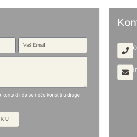
Kon
0
i
 kontakt i da se neće koristiti u druge
UKU