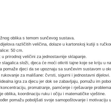
užnog oblika s temom sunčevog sustava.
dijelova različitih veličina, dolaze u kartonskoj kutiji s ru
alice: 50 cm.
 u prirodnoj veličini za jednostavnije sklapanje.
 slagalica složi, djeca će moći otkriti tajne koje se kriju
ja pomaže djeci da se upoznaju sa sunčevim sustavom u okr
ukovanje za mališane: čvrsti, sigurni i jednostavni dijelovi.
idealna igra za djecu jer dok se zabavljaju, pomažu im pobolj
 koncentraciju, promatranje, pamćenje i rješavanje problema,
 oblika, koordinaciju ruku i očiju i matematičke vještine.
kođer pomažu poboljšati svoje samopoštovanje i motivaciju 