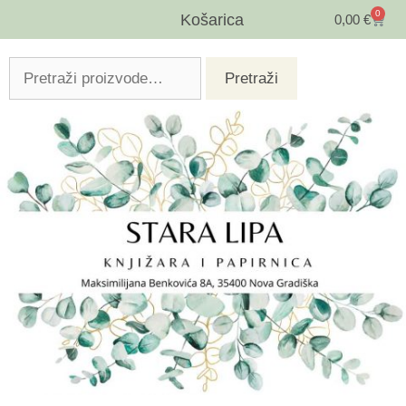
0
Košarica
0,00
€
Pretraži