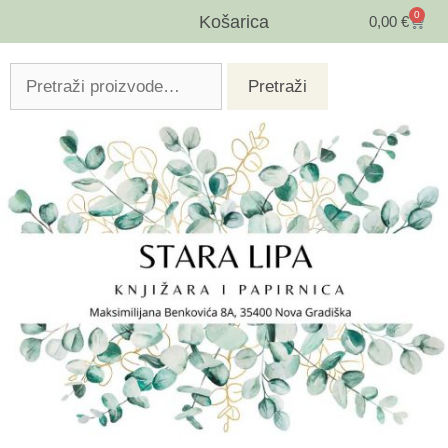
0
Košarica
0,00
€
Pretraži