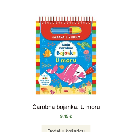
Čarobna bojanka: U moru
9,45
€
Dodaj u košaricu