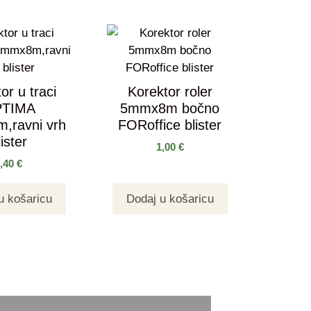
or u traci
Korektor roler
TIMA
5mmx8m bočno
,ravni vrh
FORoffice blister
lister
1,00
€
1,40
€
u košaricu
Dodaj u košaricu