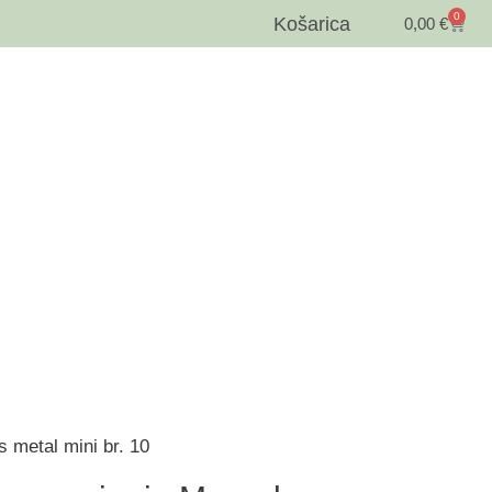
0
Košarica
0,00
€
s metal mini br. 10