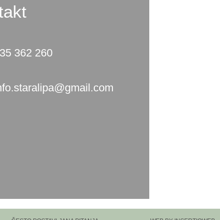
takt
35 362 260
nfo.staralipa@gmail.com