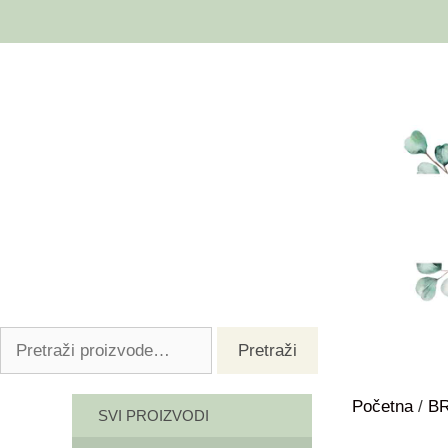
Pretraži
Početna
/
B
SVI PROIZVODI