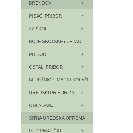
BRENDOVI
PISAĆI PRIBOR
ZA ŠKOLU
BOJE ŠKOLSKE i CRTAĆI
PRIBOR
OSTALI PRIBOR
BILJEŽNICE, MAPA I KOLAŽI
UREDSKI PRIBOR ZA
ODLAGANJE
SITNA UREDSKA OPREMA
INFORMATIČKI