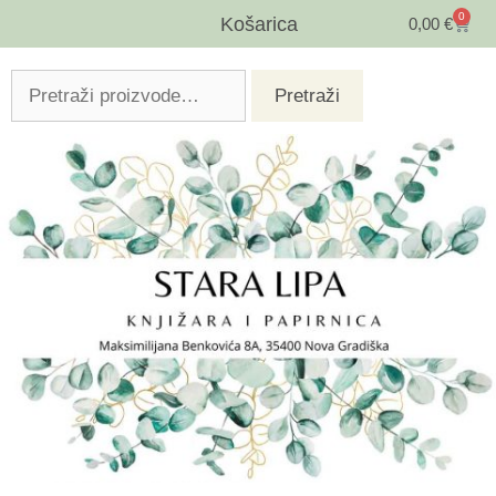
0
Košarica
0,00
€
Pretraži