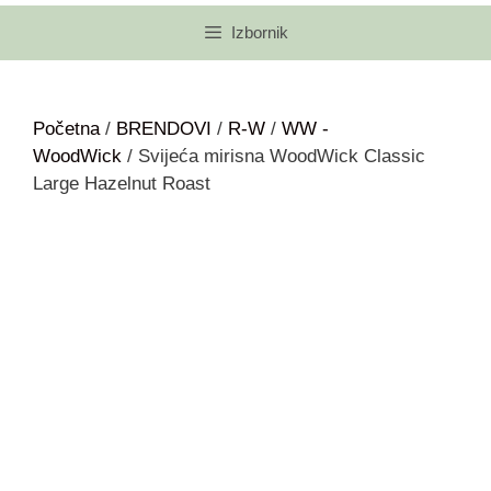
Izbornik
Početna
/
BRENDOVI
/
R-W
/
WW -
WoodWick
/ Svijeća mirisna WoodWick Classic
Large Hazelnut Roast