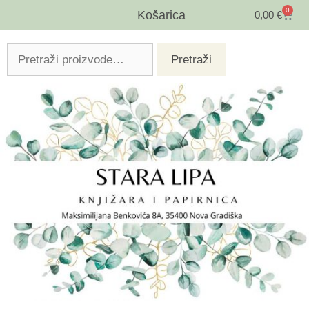
0
Košarica
0,00
€
Pretraži