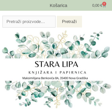
0
Košarica
0,00
€
Pretraži