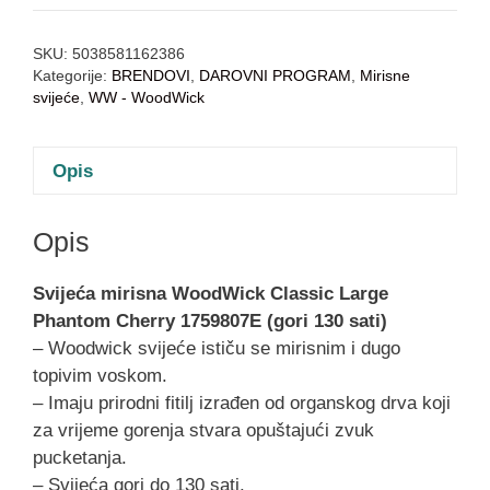
SKU:
5038581162386
Kategorije:
BRENDOVI
,
DAROVNI PROGRAM
,
Mirisne
svijeće
,
WW - WoodWick
Opis
Opis
Svijeća mirisna WoodWick Classic Large
Phantom Cherry 1759807E (gori 130 sati)
– Woodwick svijeće ističu se mirisnim i dugo
topivim voskom.
– Imaju prirodni fitilj izrađen od organskog drva koji
za vrijeme gorenja stvara opuštajući zvuk
pucketanja.
– Svijeća gori do 130 sati.