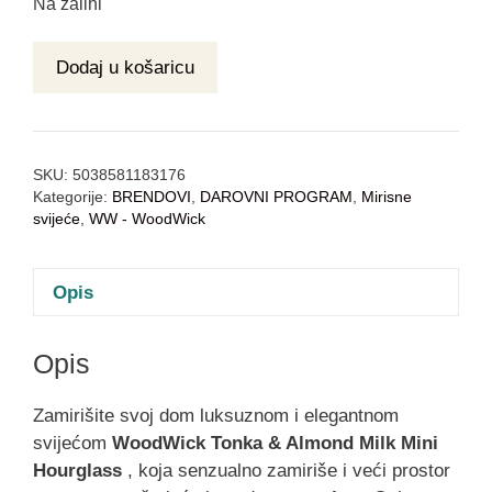
Na zalihi
Dodaj u košaricu
SKU:
5038581183176
Kategorije:
BRENDOVI
,
DAROVNI PROGRAM
,
Mirisne
svijeće
,
WW - WoodWick
Opis
Opis
Zamirišite svoj dom luksuznom i elegantnom
svijećom
WoodWick Tonka & Almond Milk Mini
Hourglass
, koja senzualno zamiriše i veći prostor