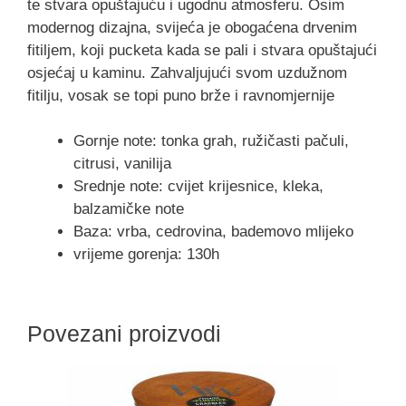
te stvara opuštajuću i ugodnu atmosferu. Osim
modernog dizajna, svijeća je obogaćena drvenim
fitiljem, koji pucketa kada se pali i stvara opuštajući
osjećaj u kaminu. Zahvaljujući svom uzdužnom
fitilju, vosak se topi puno brže i ravnomjernije
Gornje note: tonka grah, ružičasti pačuli,
citrusi, vanilija
Srednje note: cvijet krijesnice, kleka,
balzamičke note
Baza: vrba, cedrovina, bademovo mlijeko
vrijeme gorenja: 130h
Povezani proizvodi