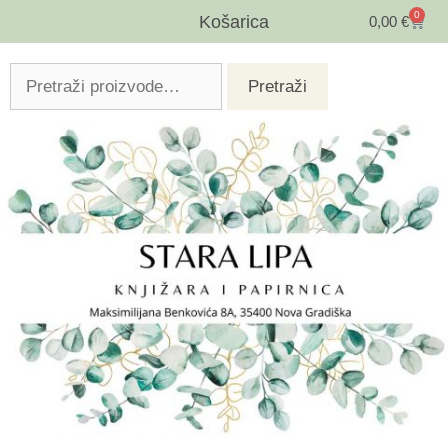
0
Košarica
0,00
€
Pretraži