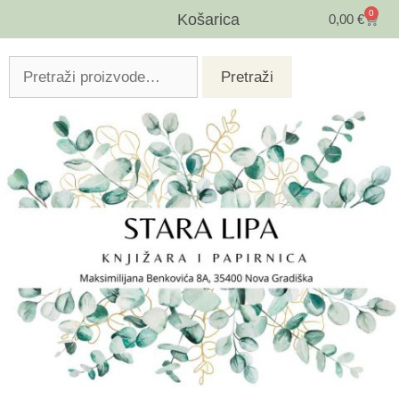
0
Košarica
0,00
€
Pretraži