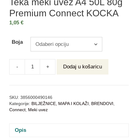
Teka meki uvez A4 50L 80g
Premium Connect KOCKA
1,05
€
Boja
-
+
Dodaj u košaricu
SKU:
3856000490146
Kategorije:
BILJEŽNICE, MAPA I KOLAŽI
,
BRENDOVI
,
Connect
,
Meki uvez
Opis