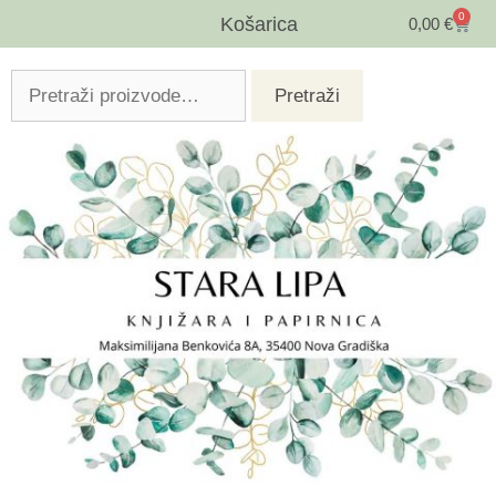
0
Košarica
0,00
€
Pretraži