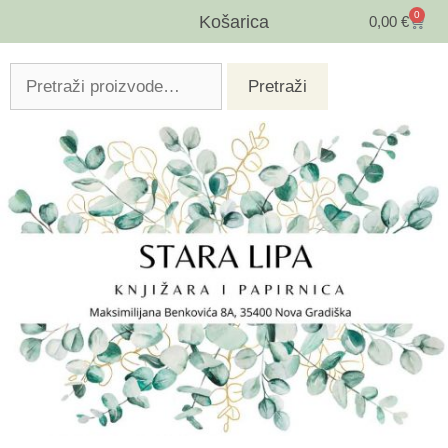
0
Košarica
0,00
€
Pretraži