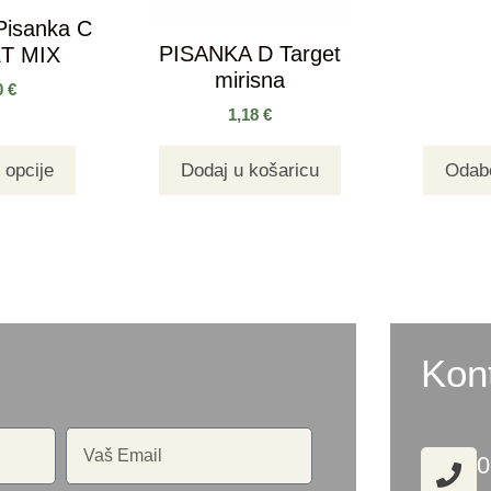
 Pisanka C
PISANKA D Target
T MIX
mirisna
0
€
1,18
€
 opcije
Dodaj u košaricu
Odabe
Kon
0