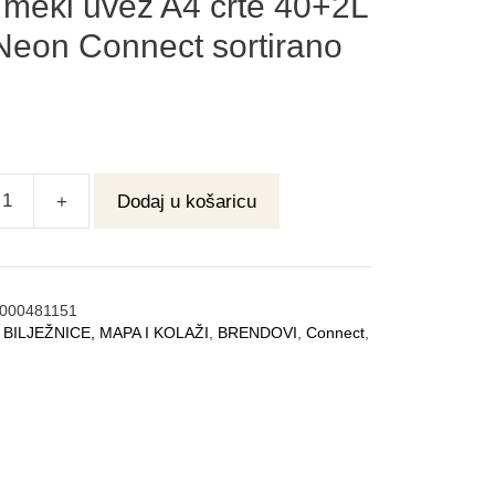
 meki uvez A4 crte 40+2L
Neon Connect sortirano
+
Dodaj u košaricu
000481151
:
BILJEŽNICE, MAPA I KOLAŽI
,
BRENDOVI
,
Connect
,