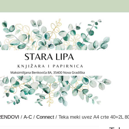
RENDOVI
/
A-C
/
Connect
/ Teka meki uvez A4 crte 40+2L 8