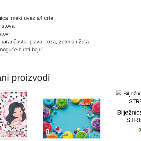
žnica meki uvez a4 crte
listova
stovi
narančasta, plava, roza, zelena i žuta
moguće birati boju”
ni proizvodi
Bilježni
STR