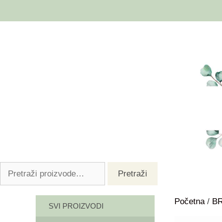
Pretraži
Početna
/
B
SVI PROIZVODI