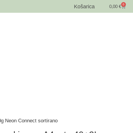
0
Košarica
0,00
€
0g Neon Connect sortirano