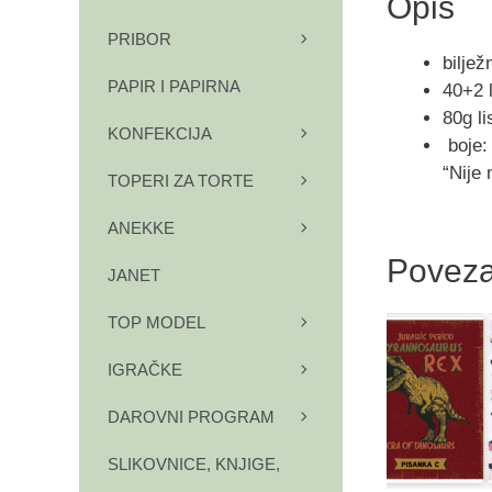
Opis
PRIBOR
bilje
PAPIR I PAPIRNA
40+2 
80g li
KONFEKCIJA
boje: 
“Nije 
TOPERI ZA TORTE
ANEKKE
Poveza
JANET
TOP MODEL
IGRAČKE
DAROVNI PROGRAM
SLIKOVNICE, KNJIGE,