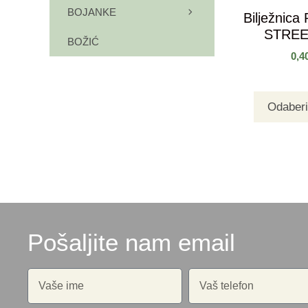
BOJANKE
Bilježnica
STREE
BOŽIĆ
0,4
Odaberi
Pošaljite nam email