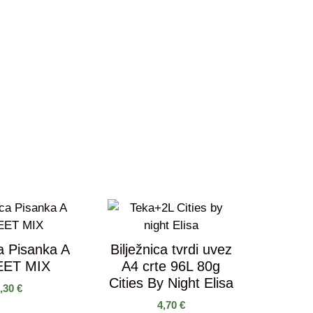
ca Pisanka A
Bilježnica tvrdi uvez
EET MIX
A4 crte 96L 80g
Cities By Night Elisa
0,30
€
4,70
€