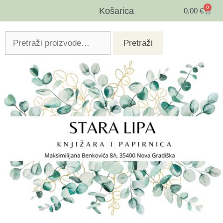
0
Košarica
0,00
€
Pretraži