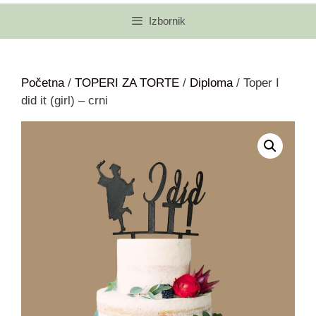
Izbornik
Početna
/
TOPERI ZA TORTE
/
Diploma
/ Toper I
did it (girl) – crni