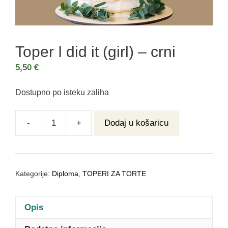
Toper I did it (girl) – crni
5,50
€
Dostupno po isteku zaliha
-
+
Dodaj u košaricu
Kategorije:
Diploma
,
TOPERI ZA TORTE
Opis