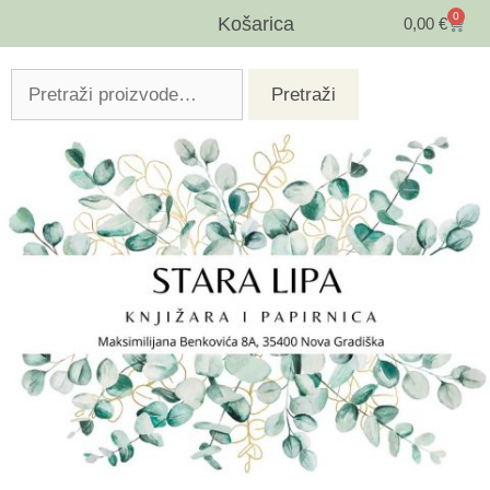
0
Košarica
0,00
€
Pretraži