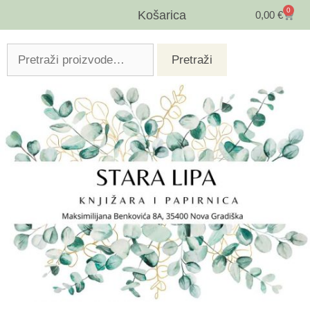
0
Košarica
0,00
€
Pretraži