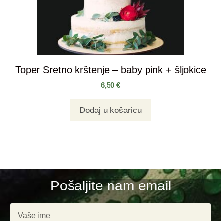
Toper Sretno krštenje – baby pink + šljokice
6,50
€
Dodaj u košaricu
Pošaljite nam email