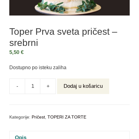
Toper Prva sveta pričest –
srebrni
5,50
€
Dostupno po isteku zaliha
-
+
Dodaj u košaricu
Kategorije:
Pričest
,
TOPERI ZA TORTE
Opis