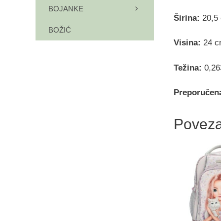
BOJANKE
Širina:
20,5
BOŽIĆ
Visina:
24 c
Težina:
0,26
Preporučen
Poveza