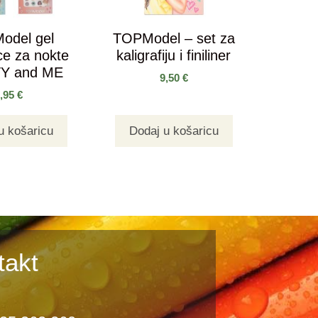
odel gel
TOPModel – set za
ce za nokte
kaligrafiju i finiliner
Y and ME
9,50
€
3,95
€
u košaricu
Dodaj u košaricu
takt