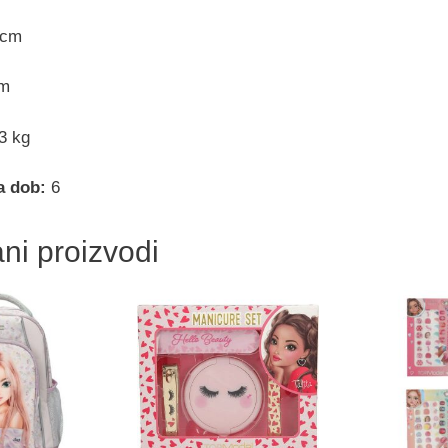
 cm
m
3 kg
a dob:
6
ni proizvodi