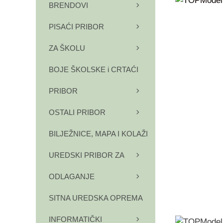
BRENDOVI
PISAĆI PRIBOR
ZA ŠKOLU
BOJE ŠKOLSKE i CRTAĆI
PRIBOR
OSTALI PRIBOR
BILJEŽNICE, MAPA I KOLAŽI
UREDSKI PRIBOR ZA
ODLAGANJE
SITNA UREDSKA OPREMA
INFORMATIČKI