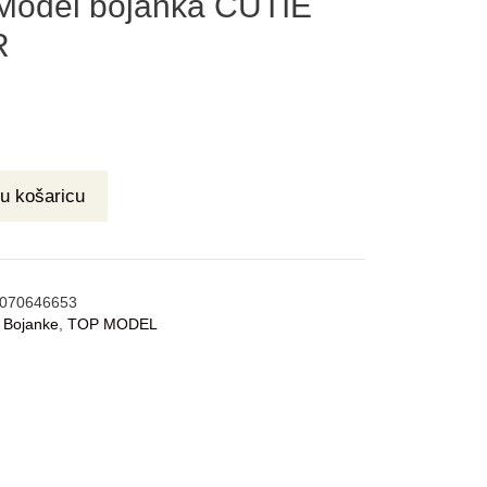
odel bojanka CUTIE
R
u košaricu
070646653
:
Bojanke
,
TOP MODEL