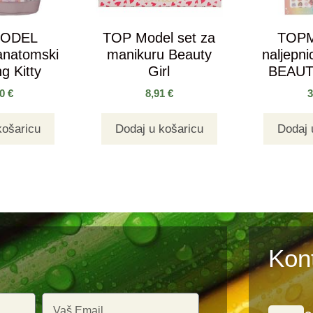
MODEL
TOP Model set za
TOPM
natomski
manikuru Beauty
naljepni
g Kitty
Girl
BEAUT
00
€
8,91
€
košaricu
Dodaj u košaricu
Dodaj 
Kon