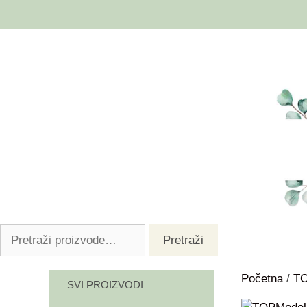
Pretraži
Početna
/
T
SVI PROIZVODI