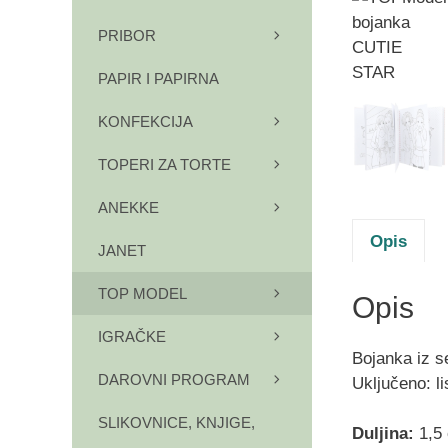
PRIBOR
PAPIR I PAPIRNA
KONFEKCIJA
TOPERI ZA TORTE
ANEKKE
Opis
JANET
TOP MODEL
Opis
IGRAČKE
Bojanka iz s
DAROVNI PROGRAM
Uključeno: l
SLIKOVNICE, KNJIGE,
Duljina:
1,5