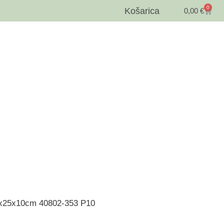
0
Košarica
0,00
€
x25x10cm 40802-353 P10