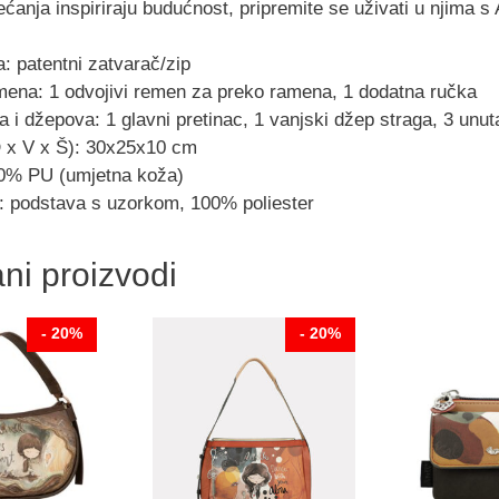
ćanja inspiriraju budućnost, pripremite se uživati ​​u njima s
a: patentni zatvarač/zip
mena: 1 odvojivi remen za preko ramena, 1 dodatna ručka
a i džepova: 1 glavni pretinac, 1 vanjski džep straga, 3 unut
D x V x Š): 30x25x10 cm
00% PU (umjetna koža)
: podstava s uzorkom, 100% poliester
ni proizvodi
- 20%
- 20%