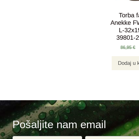
Torba f
Anekke F
L-32x
39801-
86,95
€
Dodaj u 
Pošaljite nam email