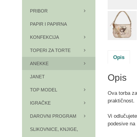
PRIBOR
PAPIR I PAPIRNA
KONFEKCIJA
TOPERI ZA TORTE
Opis
ANEKKE
Opis
JANET
TOP MODEL
Ova torba za
praktičnost.
IGRAČKE
Vi odlučujet
DAROVNI PROGRAM
podesive na r
SLIKOVNICE, KNJIGE,