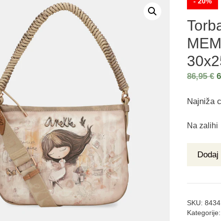
- 20%
Torb
MEM
30x2
86,95
€
Najniža c
Na zalihi
Dodaj 
SKU:
8434
Kategorije