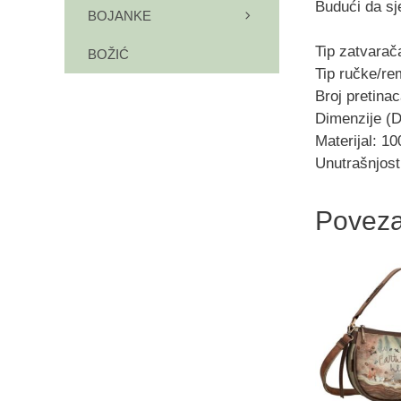
Budući da sje
BOJANKE
Tip zatvarač
BOŽIĆ
Tip ručke/re
Broj pretinac
Dimenzije (
Materijal: 1
Unutrašnjost
Poveza