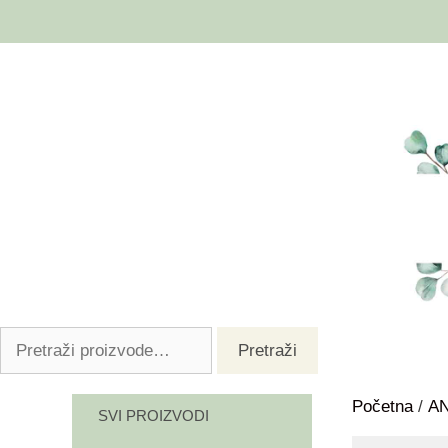
Pretraži
Početna
/
A
SVI PROIZVODI