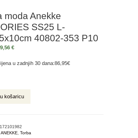
a moda Anekke
ORIES SS25 L-
5x10cm 40802-353 P10
69,56
€
ijena u zadnjih 30 dana:86,95€
u košaricu
172101982
:
ANEKKE
,
Torba