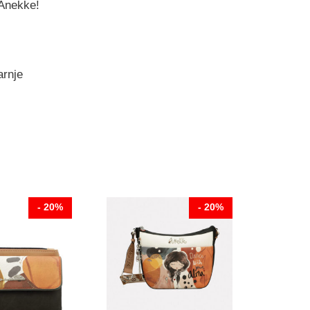
 Anekke!
arnje
- 20%
- 20%