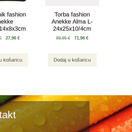
ik fashion
Torba fashion
nekke
Anekke Alma L-
a14x8x3cm
24x25x10/4cm
€
27,96
€
89,95
€
71,96
€
u košaricu
Dodaj u košaricu
takt