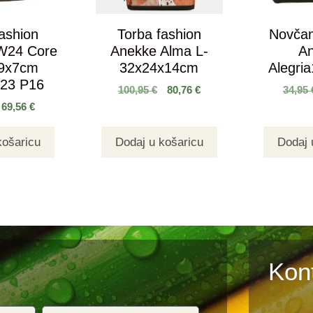
ashion
Torba fashion
Novčan
W24 Core
Anekke Alma L-
A
19x7cm
32x24x14cm
Alegri
223 P16
100,95
€
80,76
€
34,95
69,56
€
košaricu
Dodaj u košaricu
Dodaj 
Kon