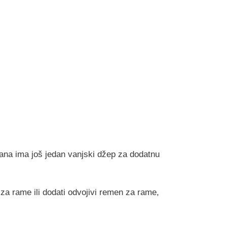
rana ima još jedan vanjski džep za dodatnu
 za rame ili dodati odvojivi remen za rame,