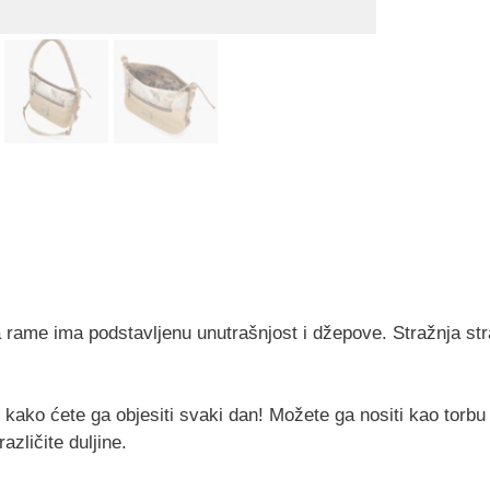
 rame ima podstavljenu unutrašnjost i džepove. Stražnja st
e kako ćete ga objesiti svaki dan! Možete ga nositi kao torbu
azličite duljine.