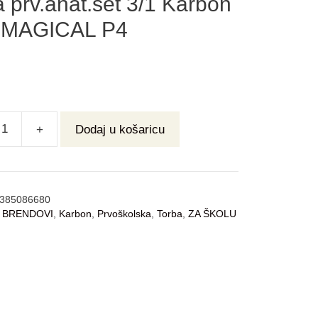
 prv.anat.set 3/1 Karbon
 MAGICAL P4
+
Dodaj u košaricu
385086680
:
BRENDOVI
,
Karbon
,
Prvoškolska
,
Torba
,
ZA ŠKOLU