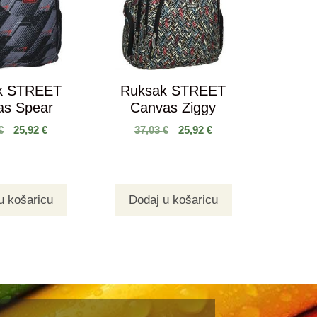
k STREET
Ruksak STREET
as Spear
Canvas Ziggy
€
25,92
€
37,03
€
25,92
€
u košaricu
Dodaj u košaricu