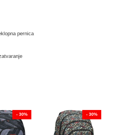
eklopna pernica
zatvaranje
- 30%
- 30%