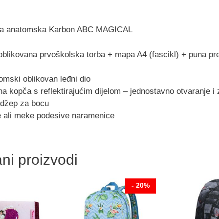
ska anatomska Karbon ABC MAGICAL
blikovana prvoškolska torba + mapa A4 (fascikl) + puna pr
omski oblikovan leđni dio
a kopča s reflektirajućim dijelom – jednostavno otvaranje i 
 džep za bocu
e ali meke podesive naramenice
ni proizvodi
- 20%