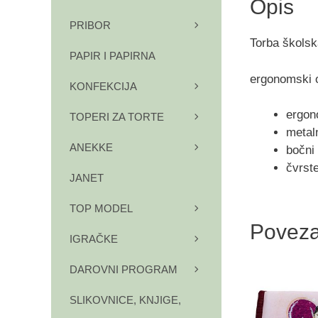
Opis
PRIBOR
Torba škol
PAPIR I PAPIRNA
ergonomski o
KONFEKCIJA
ergon
TOPERI ZA TORTE
metaln
ANEKKE
bočni
čvrst
JANET
TOP MODEL
Poveza
IGRAČKE
DAROVNI PROGRAM
SLIKOVNICE, KNJIGE,