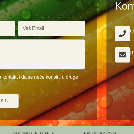
Kon
0
i
 kontakt i da se neće koristiti u druge
UKU
SIGURNOST PLAĆANJA
RASKID UGOVORA