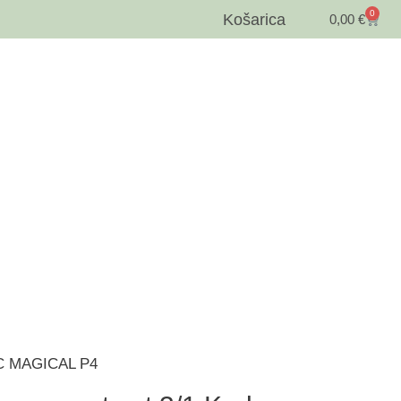
0
Košarica
0,00
€
ABC MAGICAL P4