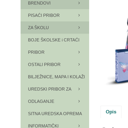
BRENDOVI
PISAĆI PRIBOR
ZA ŠKOLU
BOJE ŠKOLSKE i CRTAĆI
PRIBOR
OSTALI PRIBOR
BILJEŽNICE, MAPA I KOLAŽI
UREDSKI PRIBOR ZA
ODLAGANJE
Opis
SITNA UREDSKA OPREMA
INFORMATIČKI