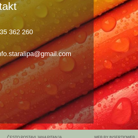
takt
35 362 260
nfo.staralipa@gmail.com
ČESTO POSTAVLJANA PITANJA
WEB BY INSERTIOWEB