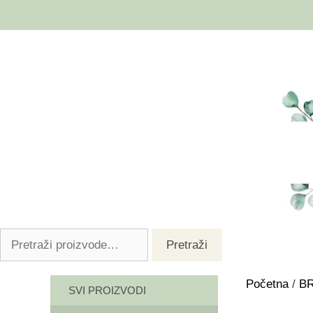
Pretraži
Početna
/
B
SVI PROIZVODI