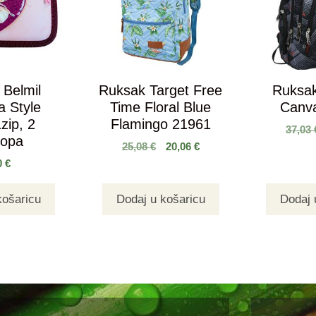
 Belmil
Ruksak Target Free
Ruksa
a Style
Time Floral Blue
Canv
zip, 2
Flamingo 21961
37,03
lopa
25,08
€
20,06
€
0
€
košaricu
Dodaj u košaricu
Dodaj 