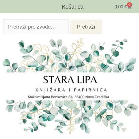
0
Košarica
0,00
€
Pretraži