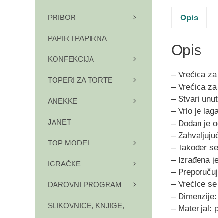
Opis
PRIBOR
PAPIR I PAPIRNA
Opis
KONFEKCIJA
– Vrećica za
TOPERI ZA TORTE
– Vrećica za
– Stvari unu
ANEKKE
– Vrlo je la
JANET
– Dodan je o
– Zahvaljujuć
TOP MODEL
– Također se
– Izrađena je
IGRAČKE
– Preporučuj
– Vrećice se
DAROVNI PROGRAM
– Dimenzije:
SLIKOVNICE, KNJIGE,
– Materijal: 