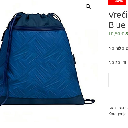
- 20%
Vreć
Blue
10,50
€
Najniža c
Na zalihi
-
SKU:
8605
Kategorije