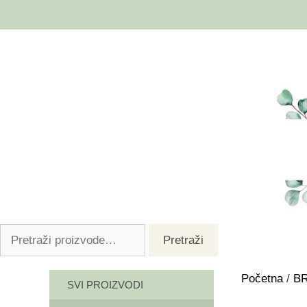
Pretraži
Početna
/
B
SVI PROIZVODI