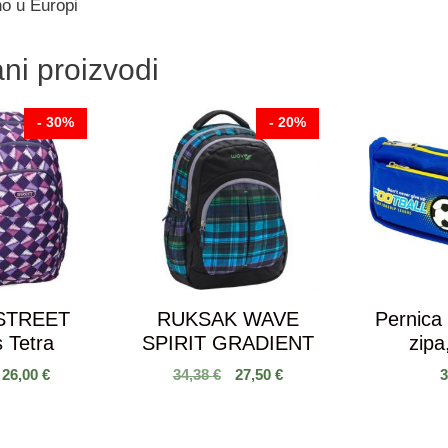
o u Europi
ni proizvodi
- 30%
- 20%
 STREET
RUKSAK WAVE
Pernica
 Tetra
SPIRIT GRADIENT
zipa
26,00
€
34,38
€
27,50
€