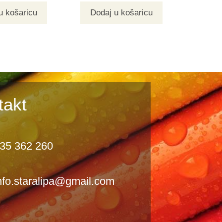
u košaricu
Dodaj u košaricu
takt
35 362 260
nfo.staralipa@gmail.com