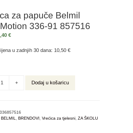
ica za papuče Belmil
 Motion 336-91 857516
8,40
€
ijena u zadnjih 30 dana: 10,50 €
+
Dodaj u košaricu
036857516
:
BELMIL
,
BRENDOVI
,
Vrećica za tjelesni
,
ZA ŠKOLU