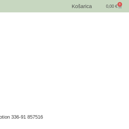
0
Košarica
0,00
€
otion 336-91 857516