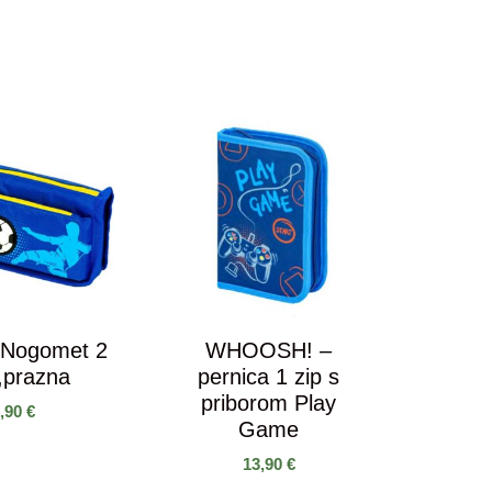
 Nogomet 2
WHOOSH! –
,prazna
pernica 1 zip s
priborom Play
3,90
€
Game
13,90
€