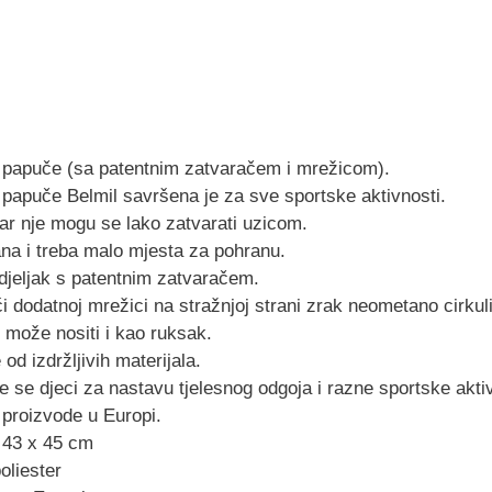
 papuče (sa patentnim zatvaračem i mrežicom).
 papuče Belmil savršena je za sve sportske aktivnosti.
tar nje mogu se lako zatvarati uzicom.
gana i treba malo mjesta za pohranu.
djeljak s patentnim zatvaračem.
i dodatnoj mrežici na stražnjoj strani zrak neometano cirkuli
 može nositi i kao ruksak.
 od izdržljivih materijala.
e se djeci za nastavu tjelesnog odgoja i razne sportske aktiv
 proizvode u Europi.
 43 x 45 cm
poliester