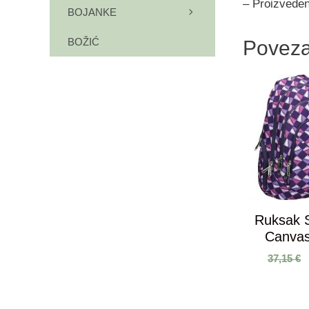
– Proizveden
BOJANKE
BOŽIĆ
Poveza
Ruksak
Canvas
37,15
€