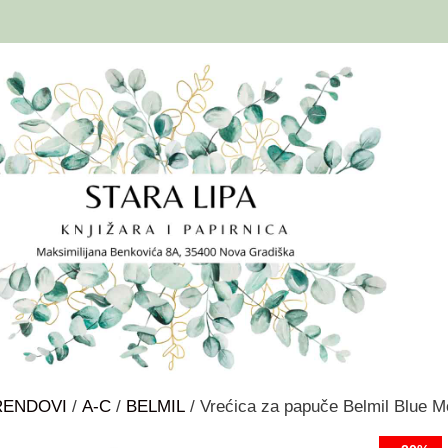
RENDOVI
/
A-C
/
BELMIL
/ Vrećica za papuče Belmil Blue M