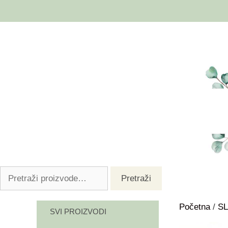
Pretraži
Početna
/
SL
SVI PROIZVODI