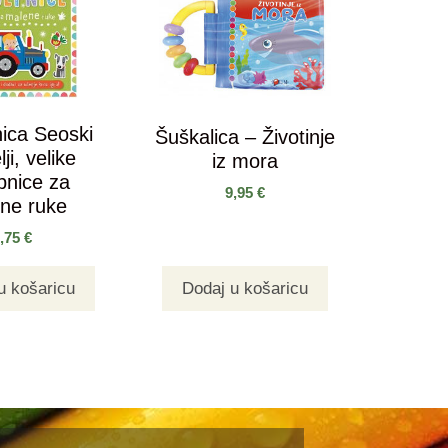
ica Seoski
Šuškalica – Životinje
lji, velike
iz mora
pnice za
9,95
€
ne ruke
3,75
€
u košaricu
Dodaj u košaricu