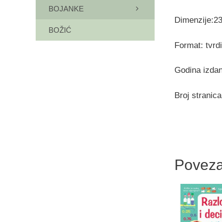
BOJANKE
Dimenzije:2
BOŽIĆ
Format: tvrd
Godina izdan
Broj stranica
Poveza