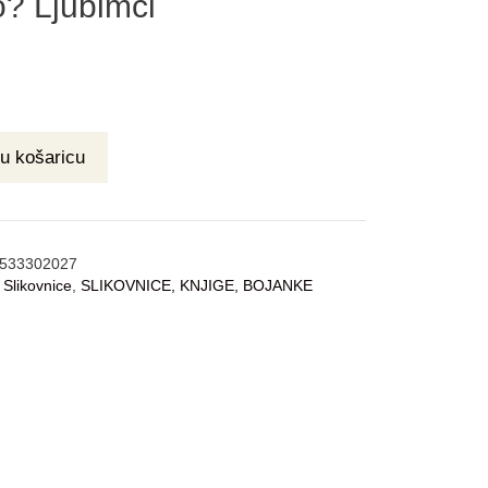
o? Ljubimci
u košaricu
533302027
:
Slikovnice
,
SLIKOVNICE, KNJIGE, BOJANKE