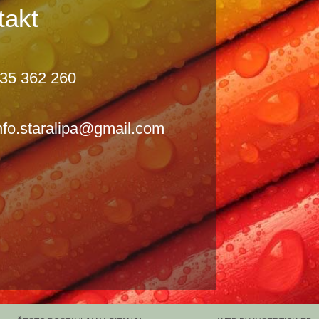
takt
35 362 260
nfo.staralipa@gmail.com