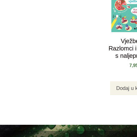
Vježb
Razlomci i
s nalje
7,9
Dodaj u 