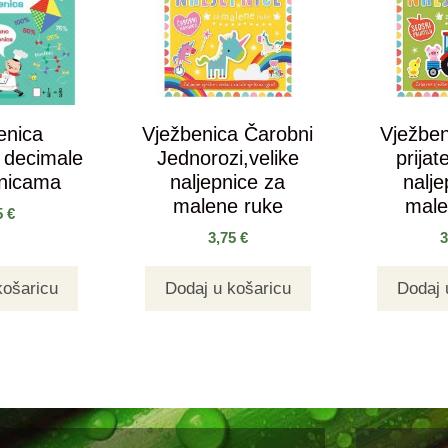
enica
Vježbenica Čarobni
Vježben
 decimale
Jednorozi,velike
prijate
pnicama
naljepnice za
nalje
malene ruke
male
5
€
3,75
€
košaricu
Dodaj u košaricu
Dodaj 