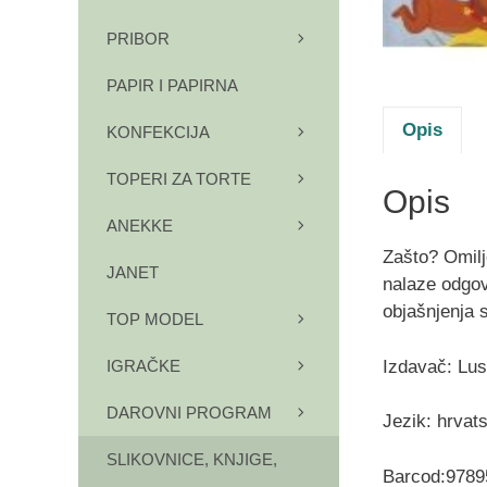
PRIBOR
PAPIR I PAPIRNA
Opis
KONFEKCIJA
TOPERI ZA TORTE
Opis
ANEKKE
Zašto? Omilj
JANET
nalaze odgov
objašnjenja 
TOP MODEL
Izdavač: Lus
IGRAČKE
DAROVNI PROGRAM
Jezik: hrvats
SLIKOVNICE, KNJIGE,
Barcod:978