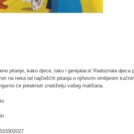
eno pitanje, kako djece, tako i genijalaca! Radoznala djeca p
ori na neka od najčešćih pitanja o njihovim omiljenim kućnim
sigurno će potaknuti znatiželju vašeg mališana.
io
ki
9533302027