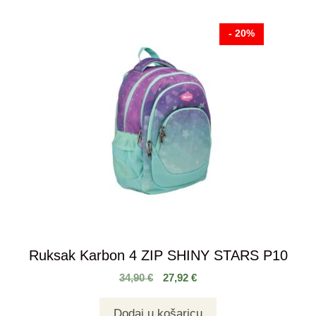
- 20%
Ruksak Karbon 4 ZIP SHINY STARS P10
34,90
€
27,92
€
Dodaj u košaricu