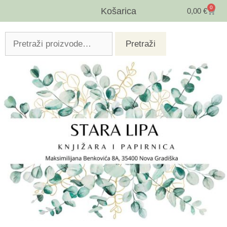
0
Košarica
0,00
€
Pretraži