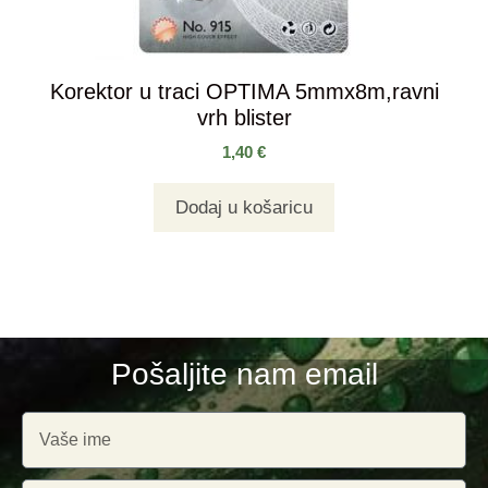
Korektor u traci OPTIMA 5mmx8m,ravni
vrh blister
1,40
€
Dodaj u košaricu
Pošaljite nam email