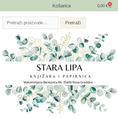
0
Košarica
0,00
€
Pretraži