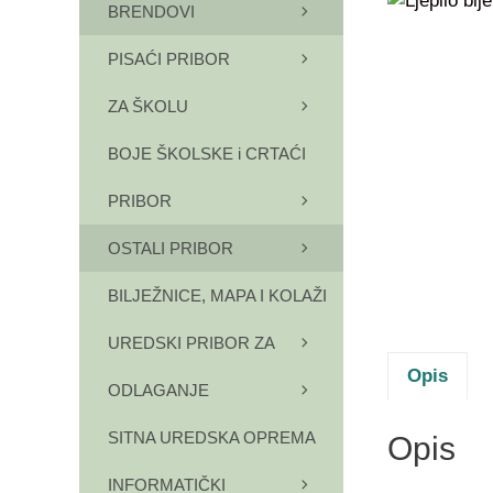
BRENDOVI
PISAĆI PRIBOR
ZA ŠKOLU
BOJE ŠKOLSKE i CRTAĆI
PRIBOR
OSTALI PRIBOR
BILJEŽNICE, MAPA I KOLAŽI
UREDSKI PRIBOR ZA
Opis
ODLAGANJE
SITNA UREDSKA OPREMA
Opis
INFORMATIČKI