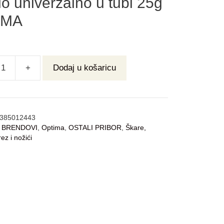
lo univerzalno u tubi 25g
IMA
+
Dodaj u košaricu
385012443
:
BRENDOVI
,
Optima
,
OSTALI PRIBOR
,
Škare,
rez i nožići