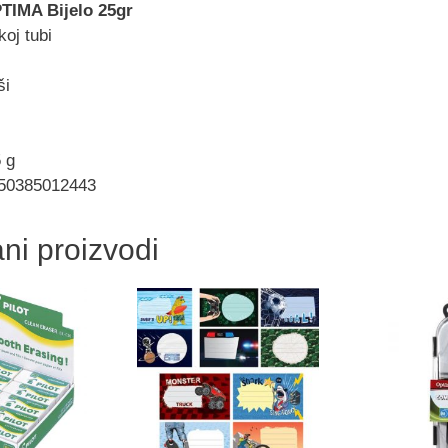
TIMA Bijelo 25gr
koj tubi
ši
5 g
850385012443
ni proizvodi