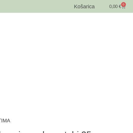
0
Košarica
0,00
€
PTIMA