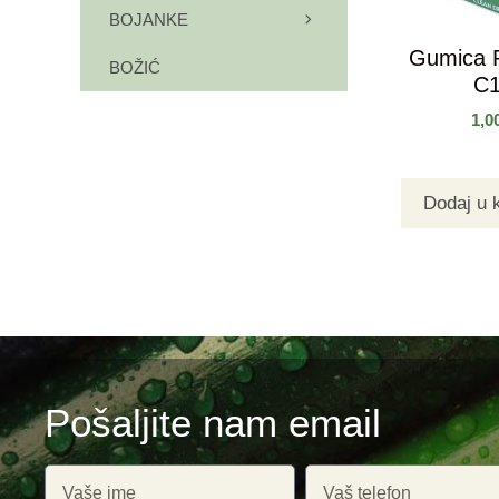
BOJANKE
Gumica P
BOŽIĆ
C
1,0
Dodaj u 
Pošaljite nam email