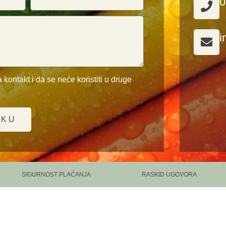
0
i
 kontakt i da se neće koristiti u druge
UKU
SIGURNOST PLAĆANJA
RASKID UGOVORA