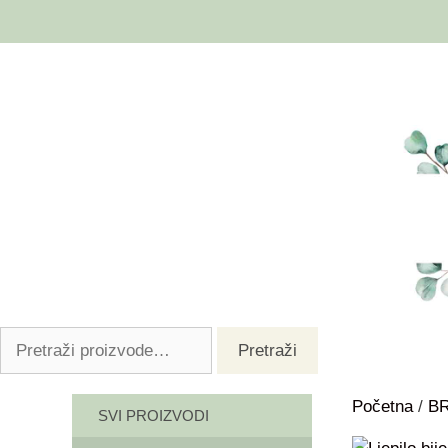
Pretraži
Početna
/
B
SVI PROIZVODI