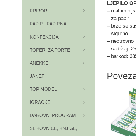
LJEPILO OP
– u aluminijs
PRIBOR
– za papir
PAPIR I PAPIRNA
– brzo se su
– sigurno
KONFEKCIJA
– neotrovno
– sadržaj: 2
TOPERI ZA TORTE
– barkod: 3
ANEKKE
Poveza
JANET
TOP MODEL
IGRAČKE
DAROVNI PROGRAM
SLIKOVNICE, KNJIGE,