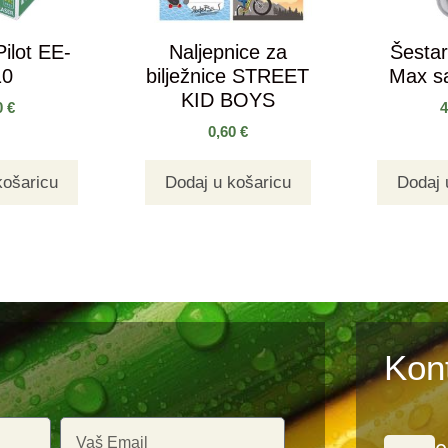
ilot EE-
Naljepnice za
Šesta
10
bilježnice STREET
Max s
KID BOYS
0
€
0,60
€
košaricu
Dodaj u košaricu
Dodaj 
Kon