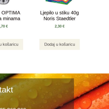
r OPTIMA
Ljepilo u stiku 40g
a minama
Noris Staedtler
4,70
€
2,30
€
u košaricu
Dodaj u košaricu
takt