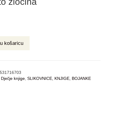
o zločina
u košaricu
531716703
:
Dječje knjige
,
SLIKOVNICE, KNJIGE, BOJANKE