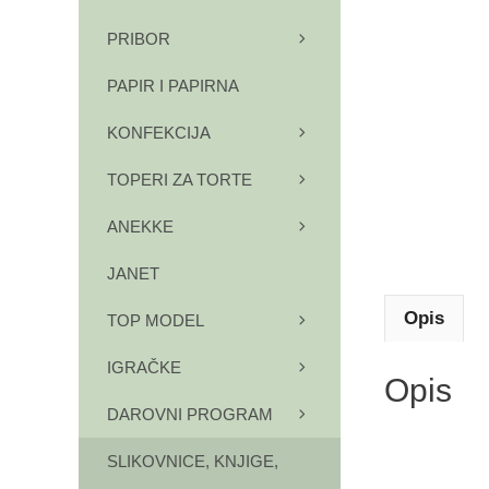
PRIBOR
PAPIR I PAPIRNA
KONFEKCIJA
TOPERI ZA TORTE
ANEKKE
JANET
Opis
TOP MODEL
IGRAČKE
Opis
DAROVNI PROGRAM
SLIKOVNICE, KNJIGE,