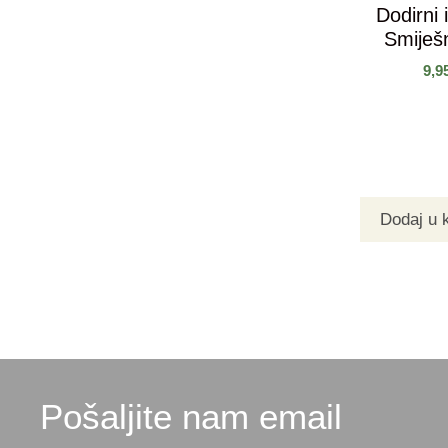
Dodirni i
Smiješn
9,9
Dodaj u 
Pošaljite nam email