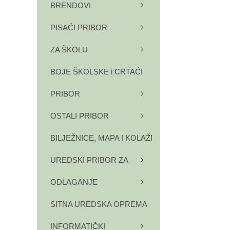
BRENDOVI
PISAĆI PRIBOR
ZA ŠKOLU
BOJE ŠKOLSKE i CRTAĆI
PRIBOR
OSTALI PRIBOR
BILJEŽNICE, MAPA I KOLAŽI
UREDSKI PRIBOR ZA
ODLAGANJE
SITNA UREDSKA OPREMA
INFORMATIČKI