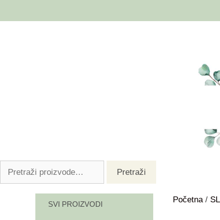
Pretraži
Početna
/
SL
SVI PROIZVODI