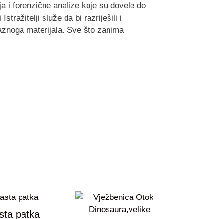
nja i forenzične analize koje su dovele do
tražitelji služe da bi razriješili i
okaznoga materijala. Sve što zanima
sta patka