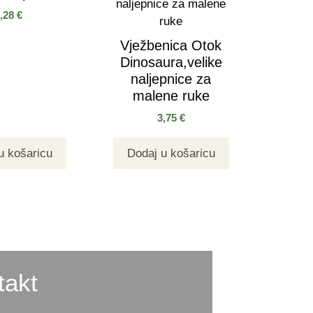
9,28
€
Vježbenica Otok
Dinosaura,velike
naljepnice za
malene ruke
3,75
€
u košaricu
Dodaj u košaricu
takt