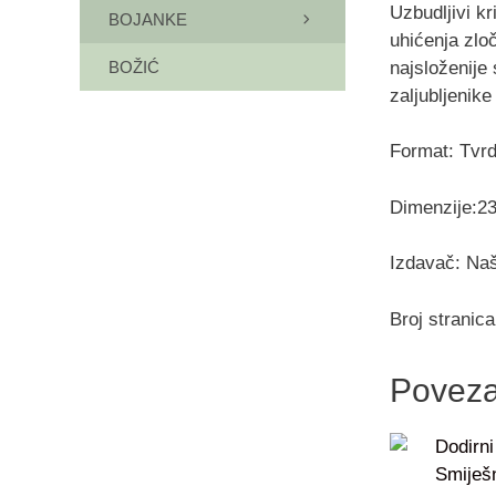
Uzbudljivi kr
BOJANKE
uhićenja zloč
najsloženije 
BOŽIĆ
zaljubljenike
Format: Tvrd
Dimenzije:2
Izdavač: Naš
Broj stranica
Poveza