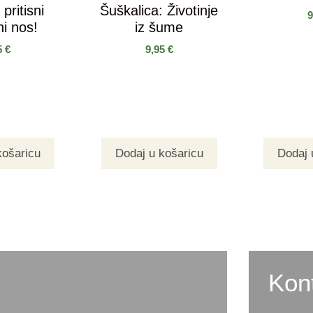
 pritisni
Šuškalica: Životinje
i nos!
iz šume
5
€
9,95
€
košaricu
Dodaj u košaricu
Dodaj 
Kon