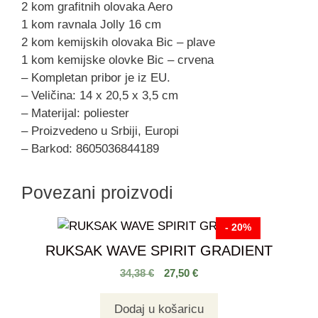
2 kom grafitnih olovaka Aero
1 kom ravnala Jolly 16 cm
2 kom kemijskih olovaka Bic – plave
1 kom kemijske olovke Bic – crvena
– Kompletan pribor je iz EU.
– Veličina: 14 x 20,5 x 3,5 cm
– Materijal: poliester
– Proizvedeno u Srbiji, Europi
– Barkod: 8605036844189
Povezani proizvodi
- 20%
RUKSAK WAVE SPIRIT GRADIENT
34,38
€
27,50
€
Dodaj u košaricu