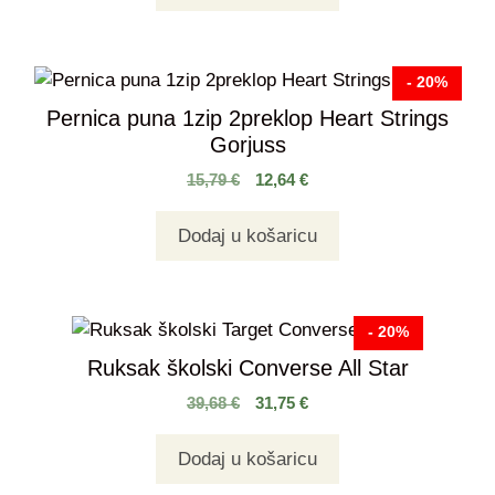
- 20%
Pernica puna 1zip 2preklop Heart Strings
Gorjuss
15,79
€
12,64
€
Dodaj u košaricu
- 20%
Ruksak školski Converse All Star
39,68
€
31,75
€
Dodaj u košaricu