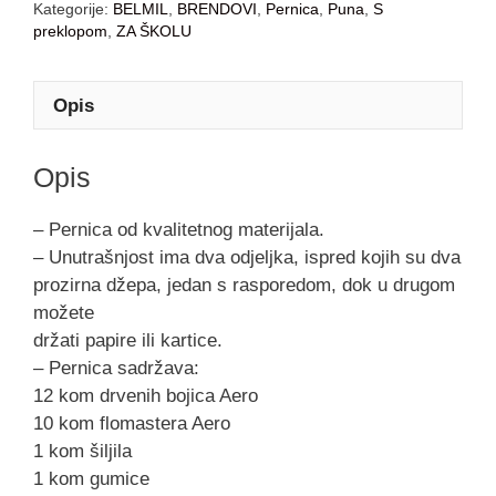
Kategorije:
BELMIL
,
BRENDOVI
,
Pernica
,
Puna
,
S
preklopom
,
ZA ŠKOLU
Opis
Opis
– Pernica od kvalitetnog materijala.
– Unutrašnjost ima dva odjeljka, ispred kojih su dva
prozirna džepa, jedan s rasporedom, dok u drugom
možete
držati papire ili kartice.
– Pernica sadržava:
12 kom drvenih bojica Aero
10 kom flomastera Aero
1 kom šiljila
1 kom gumice