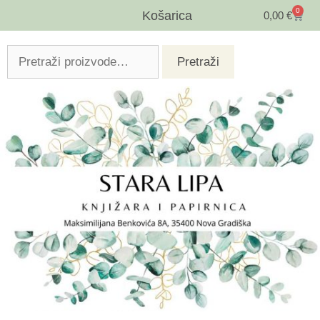
0
Košarica
0,00
€
Pretraži