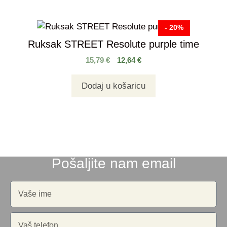
- 20%
Ruksak STREET Resolute purple time
15,79
€
12,64
€
Dodaj u košaricu
Pošaljite nam email