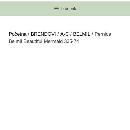
Izbornik
Početna
/
BRENDOVI
/
A-C
/
BELMIL
/ Pernica
Belmil Beautiful Mermaid 335-74