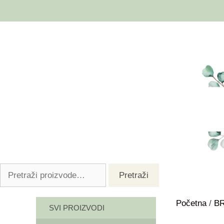
Pretraži
Početna
/
B
SVI PROIZVODI