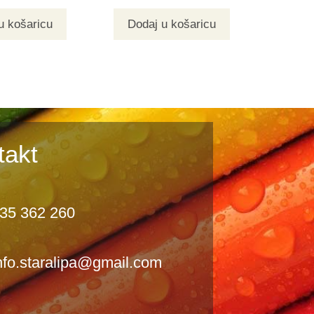
u košaricu
Dodaj u košaricu
takt
35 362 260
nfo.staralipa@gmail.com