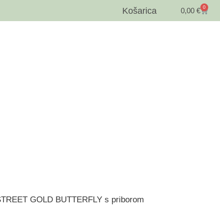
0
Košarica
0,00
€
op STREET GOLD BUTTERFLY s priborom