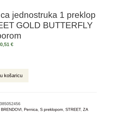
ica jednostruka 1 preklop
EET GOLD BUTTERFLY
iborom
10,51
€
u košaricu
385052456
:
BRENDOVI
,
Pernica
,
S preklopom
,
STREET
,
ZA