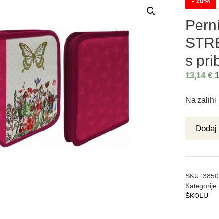
- 20%
Pern
STR
s pr
13,14
€
Na zalihi
Dodaj 
SKU:
3850
Kategorije
ŠKOLU