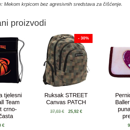
: Mekom krpicom bez agresivnih sredstava za čišćenje.
ni proizvodi
- 30%
 tjelesni
Ruksak STREET
Perni
all Team
Canvas PATCH
Baller
t crno-
puna
37,03
€
25,92
€
časta
pr
0
€