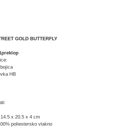
TREET GOLD BUTTERFLY
 1preklop
ice:
 bojica
lovka HB
ati
 14.5 x 20.5 x 4 cm
 100% poliestersko vlakno