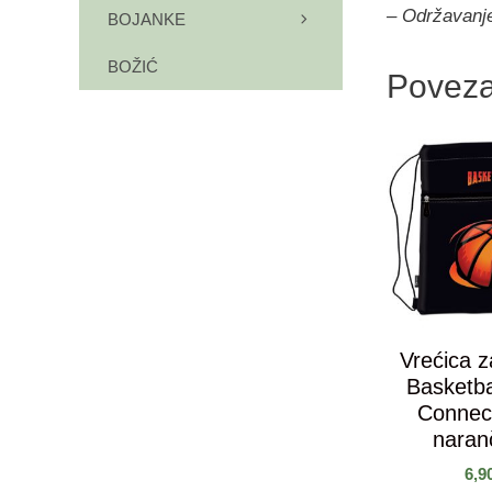
– Održavanje
BOJANKE
BOŽIĆ
Poveza
Vrećica za
Basketb
Connec
naran
6,9