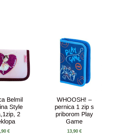
ca Belmil
WHOOSH! –
ina Style
pernica 1 zip s
,1zip, 2
priborom Play
eklopa
Game
9,90
€
13,90
€