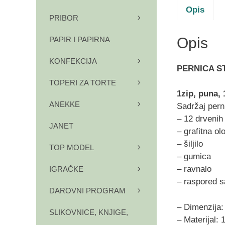
Opis
PRIBOR
Opis
PAPIR I PAPIRNA
KONFEKCIJA
PERNICA S
TOPERI ZA TORTE
1zip, puna,
ANEKKE
Sadržaj pern
– 12 drvenih
JANET
– grafitna o
– šiljilo
TOP MODEL
– gumica
– ravnalo
IGRAČKE
– raspored s
DAROVNI PROGRAM
– Dimenzija:
SLIKOVNICE, KNJIGE,
– Materijal: