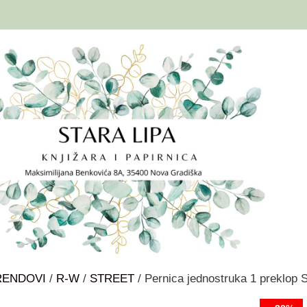
RENDOVI
/
R-W
/
STREET
/ Pernica jednostruka 1 prekl